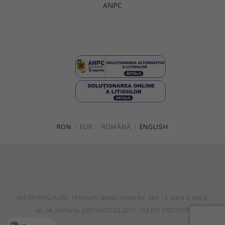
Singapore
Italy
ANPC
Qatar
Lithuania
Australia
Luxembourg
Netherlands
Norway
Poland
Portugal
RON
|
EUR
ROMÂNĂ
|
ENGLISH
Romania
Russia Federation
Slovakia
Slovenia
AMI BY AMALIA SRL, Petroşani, strada Aviatorilor, bloc 13, scara 3, etaj 2,
Spain
ap. 64, Romania, J20/164/21.02.2017, CUI RO 37073958