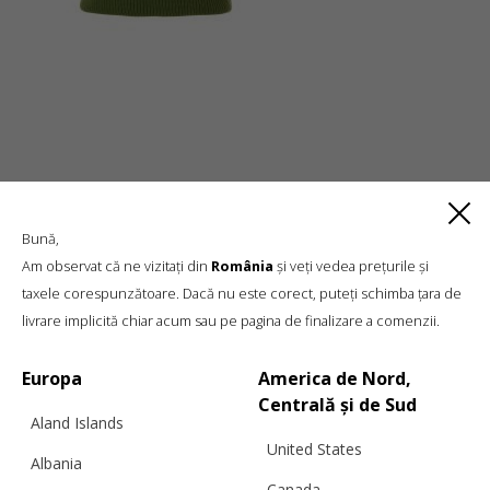
Bună,
Am observat că ne vizitați din
România
și veți vedea prețurile și
taxele corespunzătoare. Dacă nu este corect, puteți schimba țara de
livrare implicită chiar acum sau pe pagina de finalizare a comenzii.
Luxury knitwear, sustainable living
A unique, sustainable, slow fashion,
Europa
America de Nord,
boutique brand, in a world of mass retail
Centrală și de Sud
Aland Islands
United States
Albania
Canada