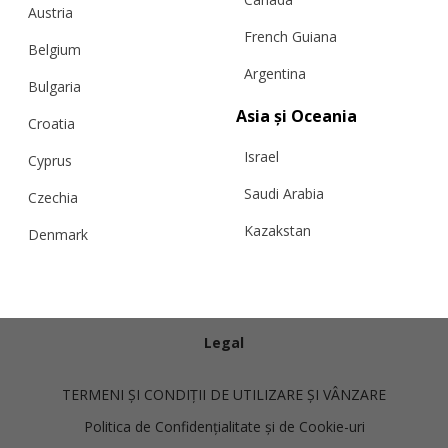
Austria
French Guiana
Belgium
Argentina
Bulgaria
Asia și Oceania
Croatia
Info
Israel
Cyprus
Livrare și transport
Saudi Arabia
Czechia
Politica de Retur
Kazakstan
Denmark
Schimburi
Malaysia
Estonia
Ghid întreținere cașmir
Taiwan
Finland
Contactează-ne
Hong Kong
Legal
France
China
Germany
TERMENI ȘI CONDIȚII DE UTILIZARE ȘI VÂNZARE
Japan
Ireland
Politica de Confidențialitate și de Cookie-uri