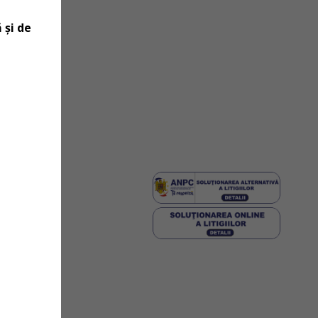
 și de