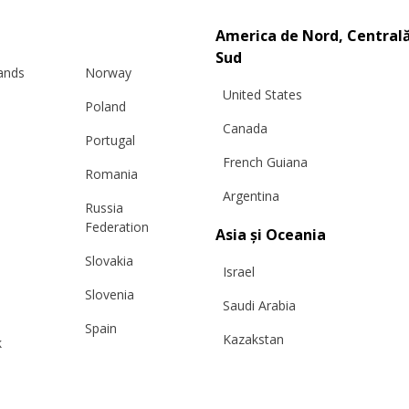
America de Nord, Centrală
Sud
lands
Norway
United States
Poland
Canada
Portugal
French Guiana
Romania
Argentina
Russia
Info
Legal
Federation
Asia și Oceania
Slovakia
 și transport
TERMENI ȘI CONDIȚII DE
Israel
Slovenia
ca de Retur
UTILIZARE ȘI VÂNZARE
Saudi Arabia
himburi
Politica de Confidențialitate și
Spain
Kazakstan
k
eținere cașmir
de Cookie-uri
Sweden
Malaysia
ctează-ne
ANPC
Switzerland
Taiwan