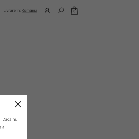
Livrare în:
România
0
e. Dacă nu
e a