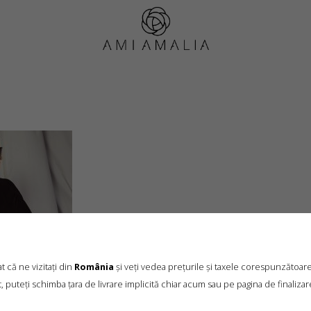
black_coat_ana_maria
 că ne vizitați din
România
și veți vedea prețurile și taxele corespunzătoar
, puteți schimba țara de livrare implicită chiar acum sau pe pagina de finalizar