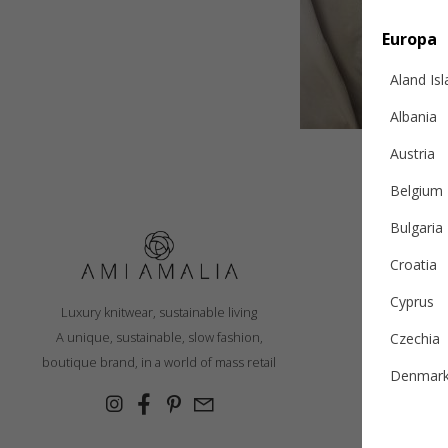
Europa
Aland Is
Albania
Austria
Belgium
Bulgaria
Croatia
Livrare
Cyprus
Luxury knitwear, sustainable living
Politi
A unique, sustainable, slow fashion,
Czechia
Sc
boutique brand, in a world of mass retail
Denmar
Ghid într
Estonia
Conta