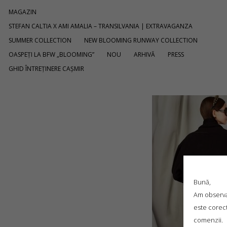
MAGAZIN
STEFAN CALTIA X AMI AMALIA – TRANSILVANIA | EXTRAVAGANZA
SUMMER COLLECTION
NEW BLOOMING RUNWAY COLLECTION
OASPEȚI LA BFW „BLOOMING”
NOU
ARHIVĂ
PRESS
GHID ÎNTREȚINERE CAȘMIR
Bună,
Am observat
este corect
comenzii.