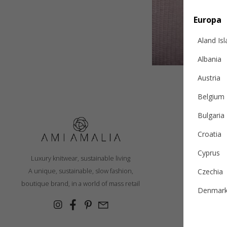
Europa
Aland Is
Albania
Austria
Belgium
Bulgaria
Croatia
Livrare
Cyprus
Luxury knitwear, sustainable living
Politi
A unique, sustainable, slow fashion,
Czechia
Sc
boutique brand, in a world of mass retail
Denmar
Ghid într
Estonia
Conta