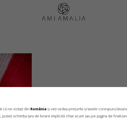
AMI_0668
 că ne vizitați din
România
și veți vedea prețurile și taxele corespunzătoar
, puteți schimba țara de livrare implicită chiar acum sau pe pagina de finalizar