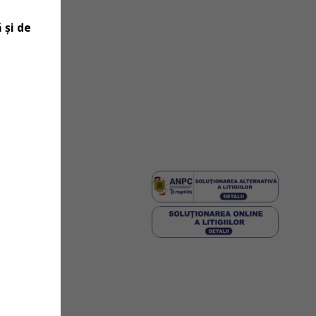
 și de