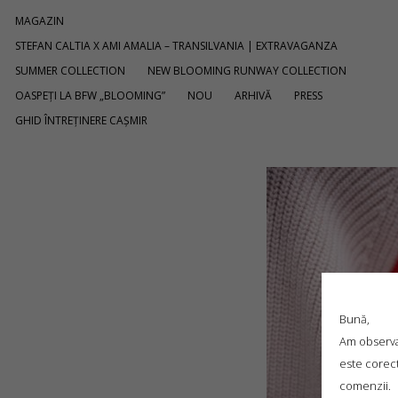
MAGAZIN
STEFAN CALTIA X AMI AMALIA – TRANSILVANIA | EXTRAVAGANZA
SUMMER COLLECTION
NEW BLOOMING RUNWAY COLLECTION
OASPEȚI LA BFW „BLOOMING”
NOU
ARHIVĂ
PRESS
GHID ÎNTREȚINERE CAȘMIR
Bună,
Am observat
este corect
comenzii.