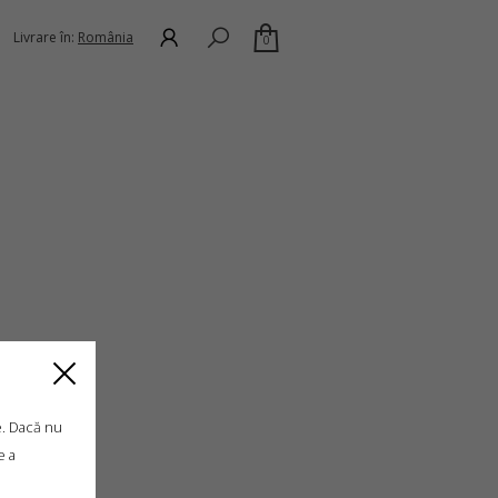
Livrare în:
România
0
e. Dacă nu
e a