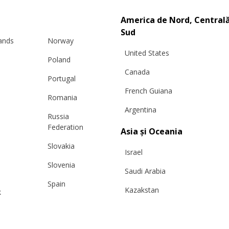
America de Nord, Centrală
Sud
lands
Norway
United States
Poland
Canada
Portugal
French Guiana
Romania
Argentina
Russia
Info
Legal
Federation
Asia și Oceania
Slovakia
 și transport
TERMENI ȘI CONDIȚII DE
Israel
Slovenia
ca de Retur
UTILIZARE ȘI VÂNZARE
Saudi Arabia
himburi
Politica de Confidențialitate și
Spain
Kazakstan
k
eținere cașmir
de Cookie-uri
Sweden
Malaysia
ctează-ne
ANPC
Switzerland
Taiwan