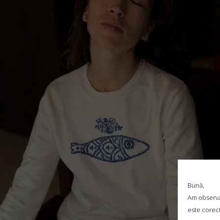
„LA PESCUIT/LA PESCUIT” – TRICOU MARINIÈRE,
ALBASTRU ÎNCHIS ȘI ALB
€
189.00
Mărimi:
L, M, S, XL, XS
Bună,
Am observat
este corect