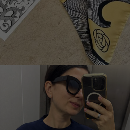
EȘARFĂ DIN MĂTASE CU ȚESĂTURĂ ÎN DIAGONALĂ
„BAROC”, 95 X 95 CM
€
345.00