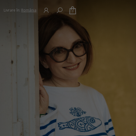
Livrare în:
România
0