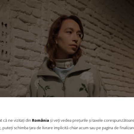
TRICOU „LA PESCUIT/OUT FISHING”
€
159.90
Mărimi:
L, M, S, XL, XS
 că ne vizitați din
România
și veți vedea prețurile și taxele corespunzătoar
, puteți schimba țara de livrare implicită chiar acum sau pe pagina de finalizar