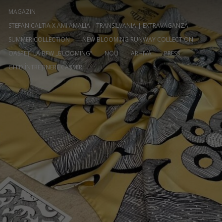
MAGAZIN
STEFAN CALTIA X AMI AMALIA – TRANSILVANIA | EXTRAVAGANZA
SUMMER COLLECTION
NEW BLOOMING RUNWAY COLLECTION
OASPEȚI LA BFW „BLOOMING”
NOU
ARHIVĂ
PRESS
GHID ÎNTREȚINERE CAȘMIR