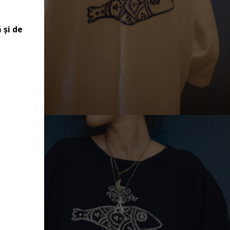
 și de
TRICOU LEJER „LA PESCUIT/OUT FISHING”
€
159.90
Mărimi:
L, M, S, XL, XS