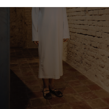
Switzerland
Taiwan
Ukraine
Hong Kong
United Kingdom
China
y
Japan
Singapore
Qatar
a
Australia
urg
nds