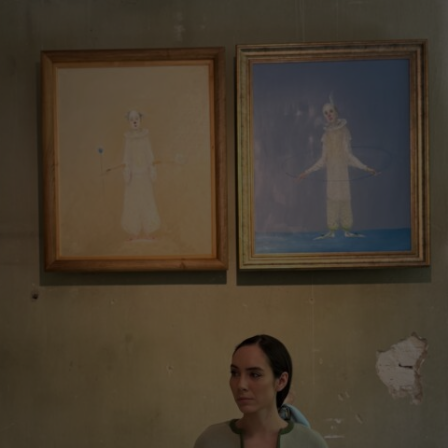
CARDIGAN „WHITE FLOWERS”, LÂNĂ MERINO,
CEMENTO
€
395.00
Mărimi:
L, M, S, XS