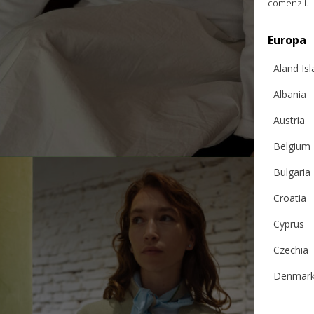
comenzii.
Europa
Aland Is
Albania
Austria
Belgium
Bulgaria
Croatia
TRICOU CU MÂNECI LUNGI „LA PESCUIT/OUT
Cyprus
FISHING”
Czechia
€
169.90
Denmar
Mărimi:
L, M, S, XL, XS
Estonia