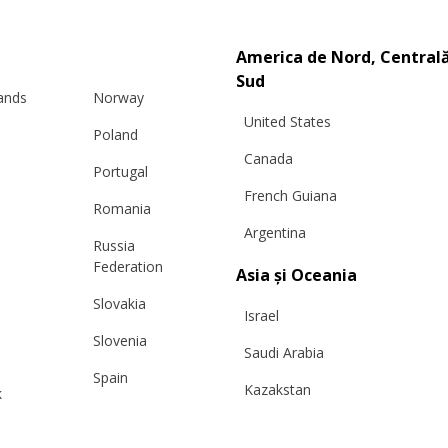
America de Nord, Centrală
Sud
lands
Norway
United States
Poland
Canada
Portugal
French Guiana
Romania
Argentina
Russia
Federation
Asia și Oceania
PULOVER CU FERMOAR „WHITE FLOWERS”, DIN LÂNĂ
Slovakia
Israel
MERINO
Slovenia
Saudi Arabia
€
395.00
Spain
Kazakstan
k
Mărimi:
Sweden
L, M, S, XS
Malaysia