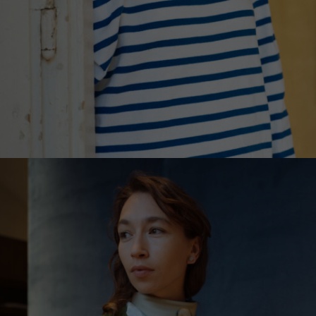
„LA PESCUIT/LA PESCUIT” MARINIÈRE
€
189.00
Mărimi:
L, M, S, XL, XS