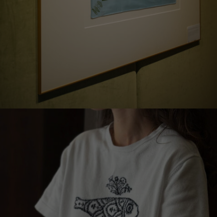
EȘARFĂ DIN MĂTASE CU ȚESĂTURĂ ÎN DIAGONALĂ
„CLOVN CU FLORI”, 75 X 75 CM
€
267.00