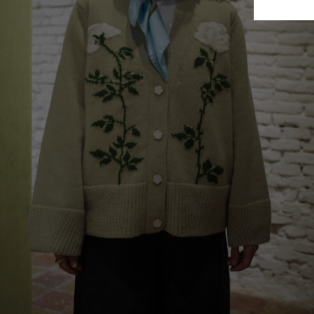
Finland
France
German
Ireland
Italy
Lithuani
Luxembo
Netherla