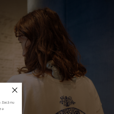
CARDIGAN „WHITE FLOWERS”, MERINO, LAURO
€
395.00
Mărimi:
L, M, S, XS
e. Dacă nu
e a