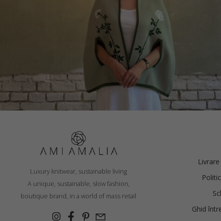
CAPĂ „WHITE FLOWERS”, DIN LÂNĂ MERINO
Livrare
Luxury knitwear, sustainable living
Politi
€
395.00
A unique, sustainable, slow fashion,
Sc
boutique brand, in a world of mass retail
Mărimi:
L, M, S, XS
Ghid într