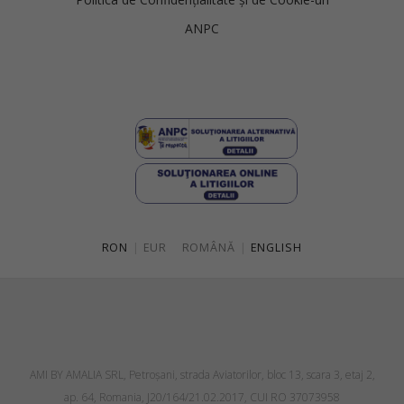
ANPC
RON
|
EUR
ROMÂNĂ
|
ENGLISH
AMI BY AMALIA SRL, Petroşani, strada Aviatorilor, bloc 13, scara 3, etaj 2,
ap. 64, Romania, J20/164/21.02.2017, CUI RO 37073958