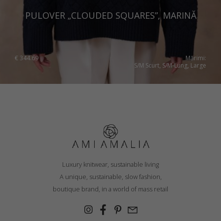
PULOVER „CLOUDED SQUARES”, MARINĂ
€
344.69
Mărimi:
S/M Scurt, S/M-Lung, Large
Luxury knitwear, sustainable living
A unique, sustainable, slow fashion,
boutique brand, in a world of mass retail