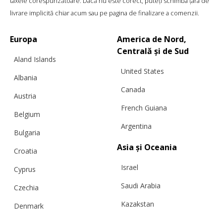
taxele corespunzătoare. Dacă nu este corect, puteți schimba țara de
livrare implicită chiar acum sau pe pagina de finalizare a comenzii.
Europa
America de Nord,
Centrală și de Sud
Aland Islands
United States
Albania
Canada
Austria
French Guiana
Belgium
Argentina
Bulgaria
Asia și Oceania
Croatia
Israel
Cyprus
Saudi Arabia
Czechia
Kazakstan
Denmark