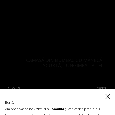
CĂMAȘĂ DIN BUMBAC CU MÂNECĂ
SCURTĂ, LUNGIMEA TALIEI
€
127.05
Mărimi:
L, M, S, XS, Personalizat
Bună,
Am observat că ne vizitați din
România
și veți vedea prețurile și