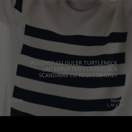
Romania
Russia Federation
Slovakia
Slovenia
Spain
Sweden
PULOVER CU GULER TURTLENECK
Switzerland
„INTERRUPTED STRIPES”, ALB
SCANDINAV CU REGATTA NAVY
Ukraine
United Kingdom
€
299.95
Mărimi:
L, M, S, XS