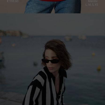
€
193.60
Mărimi:
Slovakia
L, M, S, XS
Slovenia
Spain
Sweden
Switzerland
Ukraine
United Kingdom