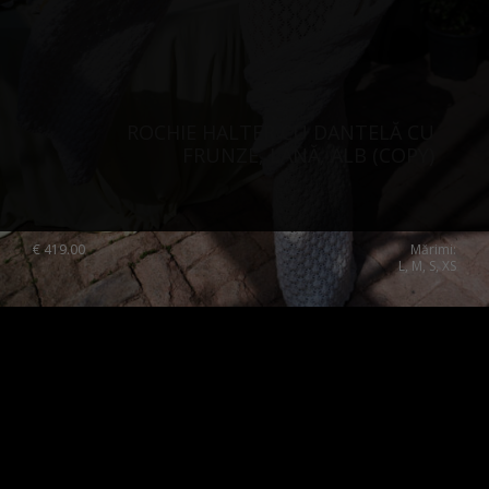
ROCHIE HALTER CU DANTELĂ CU
FRUNZE, LÂNĂ, ALB (COPY)
€
419.00
Mărimi:
L, M, S, XS