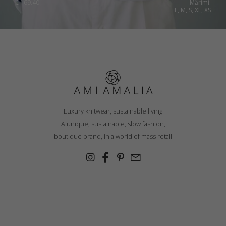
€
169.40
Mărimi:
L, M, S, XL, XS
Luxury knitwear, sustainable living
A unique, sustainable, slow fashion,
boutique brand, in a world of mass retail