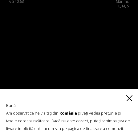
€
340.63
Mărimi:
L, M, S
Bună,
Am observat că ne vizitați din
România
și veți vedea prețurile și
taxele corespunzătoare. Dacă nu este corect, puteți schimba țara de
livrare implicită chiar acum sau pe pagina de finalizare a comenzii.