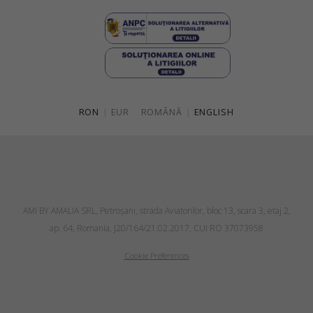
RON
|
EUR
ROMÂNĂ
|
ENGLISH
AMI BY AMALIA SRL, Petroşani, strada Aviatorilor, bloc 13, scara 3, etaj 2,
ap. 64, Romania, J20/164/21.02.2017, CUI RO 37073958
Cookie Preferences