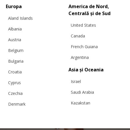
Europa
America de Nord,
Centrală și de Sud
Aland Islands
United States
Albania
ROCHIE CU MÂNECĂ LUNGĂ DIN
Canada
Austria
DANTELĂ CU FRUNZE, LÂNĂ
French Guiana
Belgium
Argentina
Bulgaria
€
448.99
Mărimi:
Asia și Oceania
L, M, S, XS
Croatia
Israel
Cyprus
Saudi Arabia
Czechia
Kazakstan
Denmark
Malaysia
Estonia
Taiwan
Finland