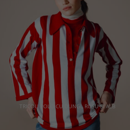
Hong Kong
France
China
Germany
Japan
Ireland
Singapore
Italy
Qatar
Lithuania
Australia
Luxembourg
Netherlands
Norway
Poland
Portugal
TRICOU POLO CU DUNGI, ROȘU ȘI ALB
Romania
Russia Federation