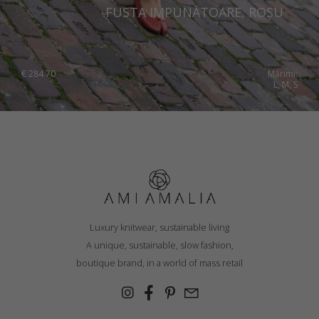
FUSTA IMPUNĂTOARE, ROȘU
€
284.70
Mărimi:
L, M, S
Luxury knitwear, sustainable living
A unique, sustainable, slow fashion,
boutique brand, in a world of mass retail