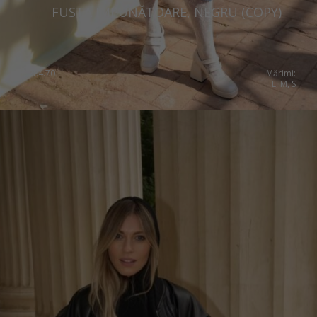
FUSTA IMPUNĂTOARE, NEGRU (COPY)
€
284.70
Mărimi:
L, M, S