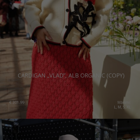
CARDIGAN „VLAD”, ALB ORGANIC (COPY)
€
301.99
Mărimi:
L, M, S, XL