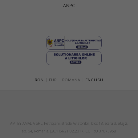
ANPC
RON
|
EUR
ROMÂNĂ
|
ENGLISH
AMI BY AMALIA SRL, Petroşani, strada Aviatorilor, bloc 13, scara 3, etaj 2,
ap. 64, Romania, J20/164/21.02.2017, CUI RO 37073958