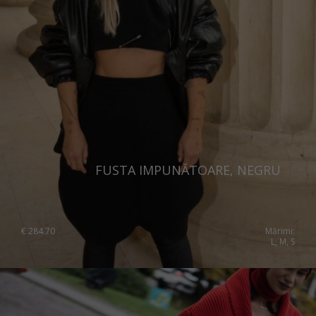
FUSTA IMPUNĂTOARE, NEGRU
€
284.70
Mărimi:
L, M, S