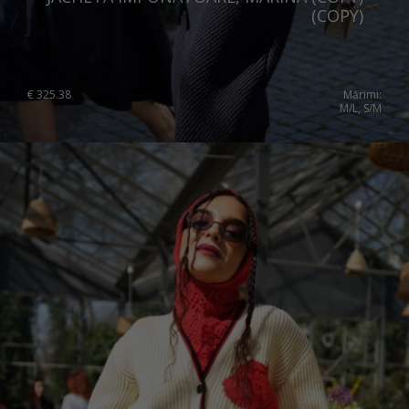
(COPY)
€
325.38
Mărimi:
M/L, S/M