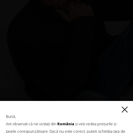
Bună,
Am observat că ne vizitați din
România
și veți vedea prețurile și
taxele corespunzătoare. Dacă nu este corect, puteți schimba țara de