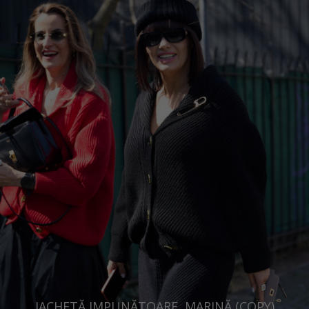
Russia Federation
Slovakia
Slovenia
Spain
Sweden
Switzerland
Ukraine
United Kingdom
JACHETĂ IMPUNĂTOARE, MARINĂ (COPY)