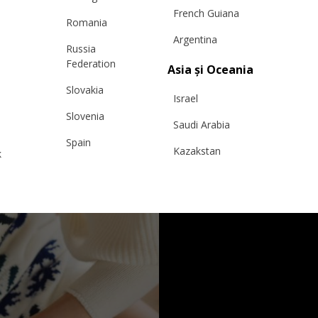
French Guiana
Romania
Argentina
Russia
Federation
Asia și Oceania
Slovakia
Israel
Slovenia
Saudi Arabia
Spain
Kazakstan
k
Sweden
Malaysia
Switzerland
Taiwan
Ukraine
Hong Kong
United Kingdom
China
y
Japan
Singapore