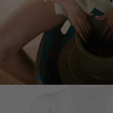
Lithuani
Luxembo
Netherla