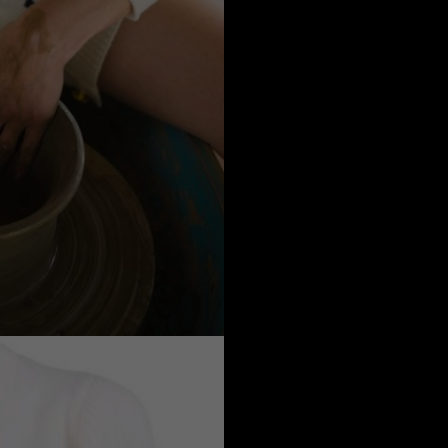
Qatar
a
Australia
urg
nds