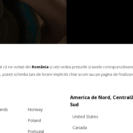
 că ne vizitați din
România
și veți vedea prețurile și taxele corespunzătoar
, puteți schimba țara de livrare implicită chiar acum sau pe pagina de finalizar
America de Nord, Centrală
Sud
lands
Norway
United States
Poland
Canada
Portugal