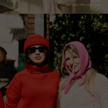
€
366.05
Mărimi:
S/M Scurt, S/M-Lung, Large