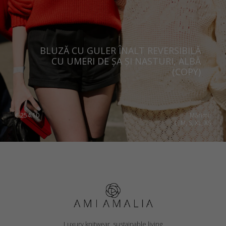
BLUZĂ CU GULER ÎNALT REVERSIBILĂ
CU UMERI DE ȘA ȘI NASTURI, ALBĂ
(COPY)
€
254.10
Mărimi:
L, M, S, XL, XS
Luxury knitwear, sustainable living