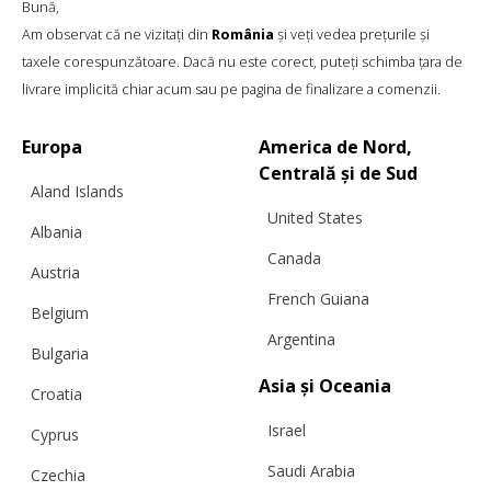
Bună,
Am observat că ne vizitați din
România
și veți vedea prețurile și
taxele corespunzătoare. Dacă nu este corect, puteți schimba țara de
livrare implicită chiar acum sau pe pagina de finalizare a comenzii.
Europa
America de Nord,
CARDIGAN HONEYCOMB, ROZ APRINS
Centrală și de Sud
Aland Islands
United States
Albania
€
284.70
Mărimi:
Canada
L, M, S, XS, Personalizat
Austria
French Guiana
Belgium
Argentina
Bulgaria
Asia și Oceania
Croatia
Israel
Cyprus
Saudi Arabia
Czechia