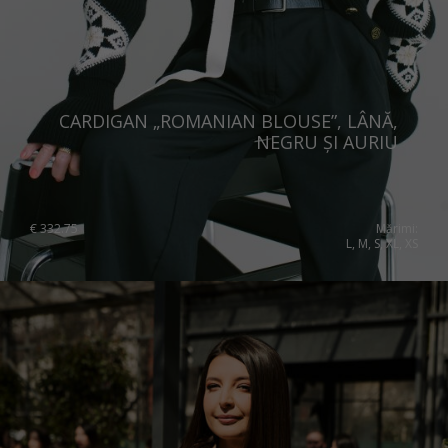
CARDIGAN „ROMANIAN BLOUSE”, LÂNĂ,
NEGRU ȘI AURIU
€
332.75
Mărimi:
L, M, S, XL, XS