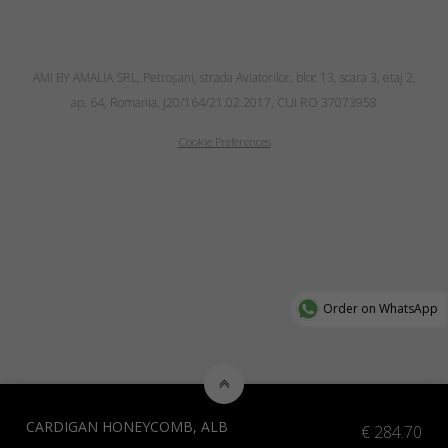
AMI BY AMALIA SRL, Petroşani, strada Aviatorilor, bloc 13, scara 3, etaj 2,
ap. 64, Romania, J20/164/21.02.2017, CUI RO 37073958
Cookie Preferences
Order on WhatsApp
CARDIGAN HONEYCOMB, ALB
€
284.70