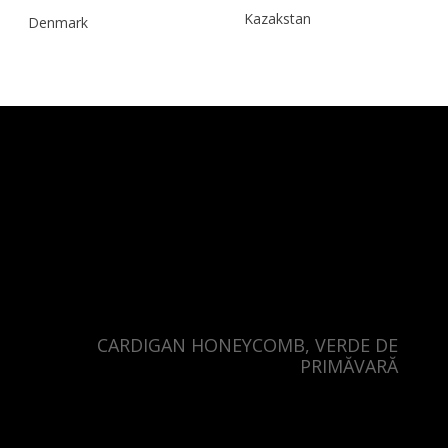
Kazakstan
Denmark
Malaysia
Estonia
Taiwan
Finland
Hong Kong
France
China
Germany
Japan
Ireland
Singapore
Italy
Qatar
Lithuania
Australia
Luxembourg
CARDIGAN HONEYCOMB, VERDE DE
Netherlands
PRIMĂVARĂ
Norway
Poland