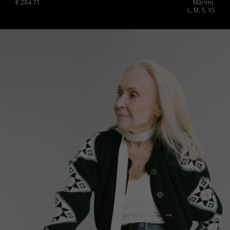
€
284.71
Mărimi:
Portugal
L, M, S, XS
Romania
Russia Federation
Slovakia
Slovenia
Spain
Sweden
Switzerland
Ukraine
United Kingdom