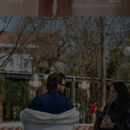
€
229.00
Mărimi:
M (7-8), S (5-7), XS (3-5), L (9-11)