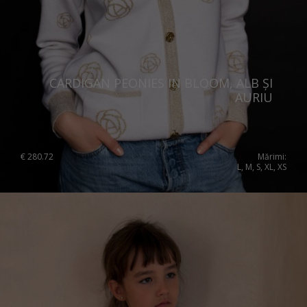
CARDIGAN PEONIES IN BLOOM, ALB ȘI
AURIU
€
280.72
Mărimi:
L, M, S, XL, XS