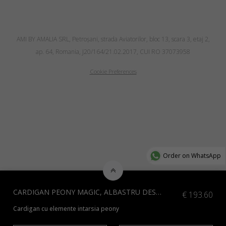
AMI BY AMALIA SRL, Petroşani, strada Aviatorilor, bloc 13, scara 3, etaj 2,
ap. 64, Romania, J20/164/21.02.2017, CUI RO 37073958
Cookie Preferences
Order on WhatsApp
CARDIGAN PEONY MAGIC, ALBASTRU DESCHIS (COPY)
€
193.60
Cardigan cu elemente intarsia peony
Verificați culorile suplimentare disponibile
aici
și indicați codul culorii 