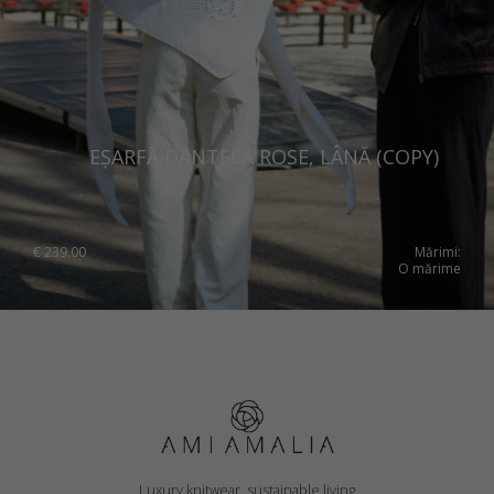
EȘARFĂ DANTELĂ ROSE, LÂNĂ (COPY)
€
239.00
Mărimi:
O mărime
Luxury knitwear, sustainable living