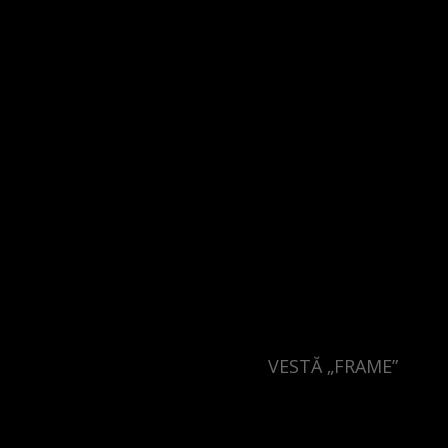
Singapore
Italy
Qatar
Lithuania
Australia
Luxembourg
Netherlands
Norway
Poland
Portugal
Romania
Russia Federation
Slovakia
VESTĂ „FRAME”
Slovenia
Spain