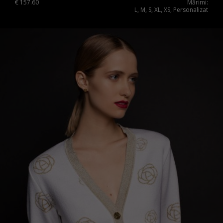
€
157.60
Mărimi:
Sweden
L, M, S, XL, XS, Personalizat
Switzerland
Ukraine
United Kingdom