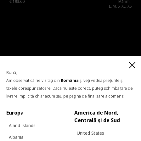
€
193.60
Mărimi:
L, M, S, XL, XS
Bună,
Am observat că ne vizitați din
România
și veți vedea prețurile și
taxele corespunzătoare. Dacă nu este corect, puteți schimba țara de
livrare implicită chiar acum sau pe pagina de finalizare a comenzii.
Europa
America de Nord,
Centrală și de Sud
Aland Islands
United States
Albania