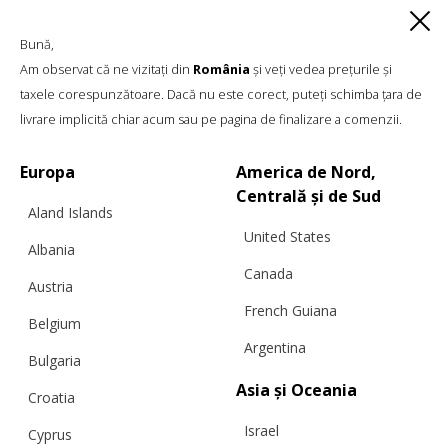
Bună,
Am observat că ne vizitați din
România
și veți vedea prețurile și
taxele corespunzătoare. Dacă nu este corect, puteți schimba țara de
livrare implicită chiar acum sau pe pagina de finalizare a comenzii.
Europa
America de Nord,
Centrală și de Sud
Aland Islands
COLANȚI CAPRI, ALBASTRU ALBĂSTRUI
United States
Albania
Canada
Austria
€
151.25
Mărimi:
French Guiana
L, M, S, XL, XS
Belgium
Argentina
Bulgaria
Asia și Oceania
Croatia
Israel
Cyprus