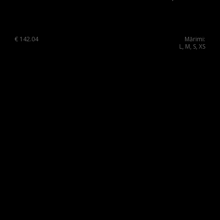
Poland
Portugal
€
142.04
Mărimi:
Romania
L, M, S, XS
Russia Federation
Slovakia
Slovenia
Spain
Sweden
Switzerland
Ukraine
United Kingdom