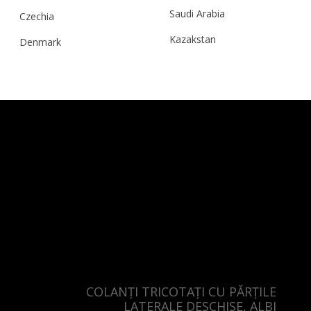
Saudi Arabia
Czechia
Kazakstan
Denmark
Malaysia
Estonia
Taiwan
Finland
Hong Kong
France
China
Germany
Japan
Ireland
Singapore
Italy
Qatar
Lithuania
Australia
Luxembourg
Netherlands
COLANȚI TRICOTAȚI CU PĂRȚILE
Norway
LATERALE DESCHISE, ALBI