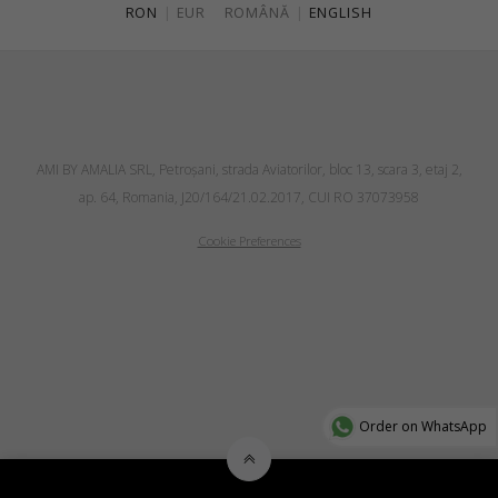
RON
|
EUR
ROMÂNĂ
|
ENGLISH
AMI BY AMALIA SRL, Petroşani, strada Aviatorilor, bloc 13, scara 3, etaj 2,
ap. 64, Romania, J20/164/21.02.2017, CUI RO 37073958
Cookie Preferences
Order on WhatsApp