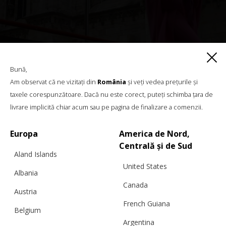
Bună,
Am observat că ne vizitați din
România
și veți vedea prețurile și
taxele corespunzătoare. Dacă nu este corect, puteți schimba țara de
livrare implicită chiar acum sau pe pagina de finalizare a comenzii.
Europa
America de Nord,
Centrală și de Sud
Aland Islands
United States
Albania
Canada
Austria
French Guiana
Belgium
Argentina