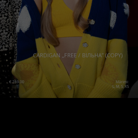
CARDIGAN „FREE / ВІЛЬНА” (COPY)
€
289.00
Mărimi:
L, M, S, XS