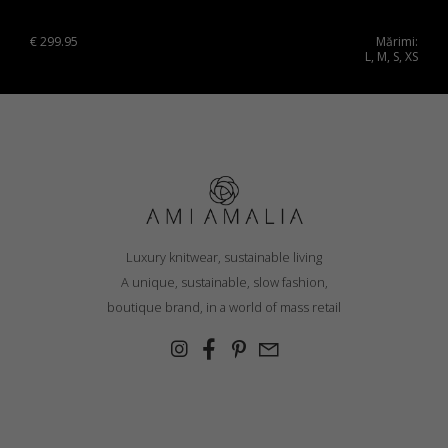
€
299.95
Mărimi:
L, M, S, XS
Luxury knitwear, sustainable living
A unique, sustainable, slow fashion,
boutique brand, in a world of mass retail