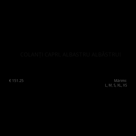
Luxembourg
Netherlands
Norway
Poland
Portugal
COLANȚI CAPRI, ALBASTRU ALBĂSTRUI
Romania
Russia Federation
Slovakia
€
151.25
Mărimi:
L, M, S, XL, XS
Slovenia
Spain
Sweden
Switzerland
Ukraine