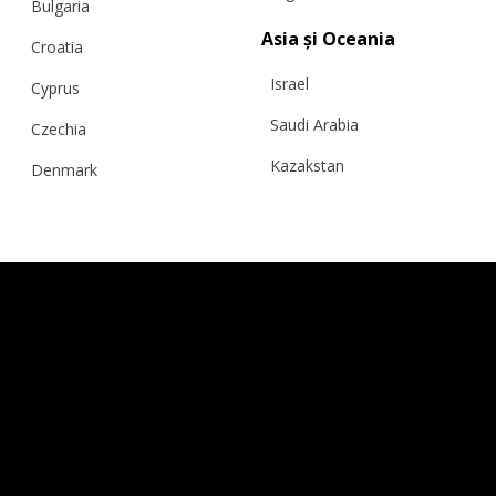
Bulgaria
PRODUSE SIMILARE
Asia și Oceania
Croatia
Israel
Cyprus
Saudi Arabia
Czechia
Kazakstan
Denmark
Malaysia
Estonia
Taiwan
Finland
Hong Kong
France
China
Germany
Japan
Ireland
Singapore
Italy
Qatar
Lithuania
Australia