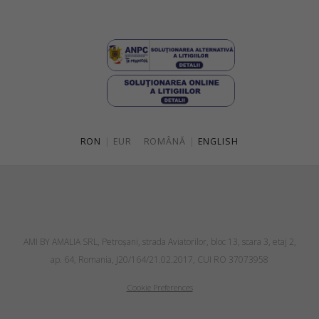
RON
|
EUR
ROMÂNĂ
|
ENGLISH
AMI BY AMALIA SRL, Petroşani, strada Aviatorilor, bloc 13, scara 3, etaj 2,
ap. 64, Romania, J20/164/21.02.2017, CUI RO 37073958
Cookie Preferences