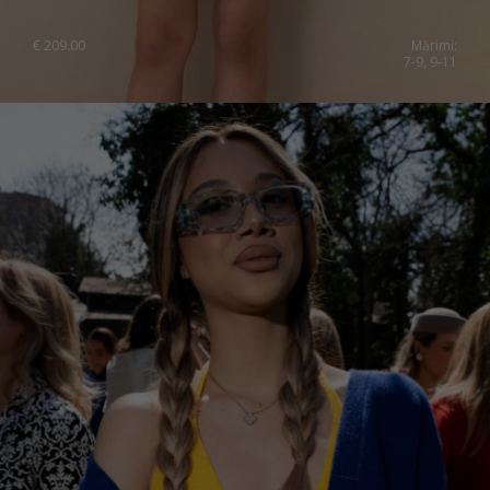
€
209.00
Mărimi:
7-9, 9-11