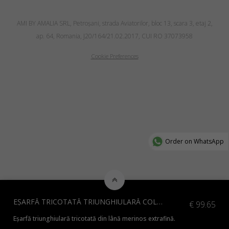
AMI BY AMALIA SRL, Petroşani, strada Aviatorilor, bloc 13, scara 3, etaj 2,
ap. 64, Romania, J20/164/21.02.2017, CUI RO 37073958
Cookie Preferences
Order on WhatsApp
EȘARFĂ TRICOTATĂ TRIUNGHIULARĂ COLOR WAVES
€
99.65
Eșarfă triunghiulară tricotată din lână merinos extrafină.