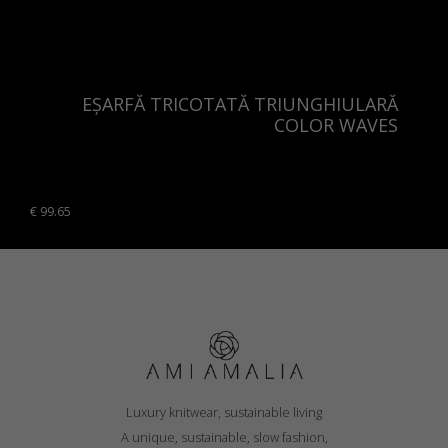
Sweden
Switzerland
Ukraine
EȘARFĂ TRICOTATĂ TRIUNGHIULARĂ
United Kingdom
COLOR WAVES
€
99.65
Luxury knitwear, sustainable living
A unique, sustainable, slow fashion,