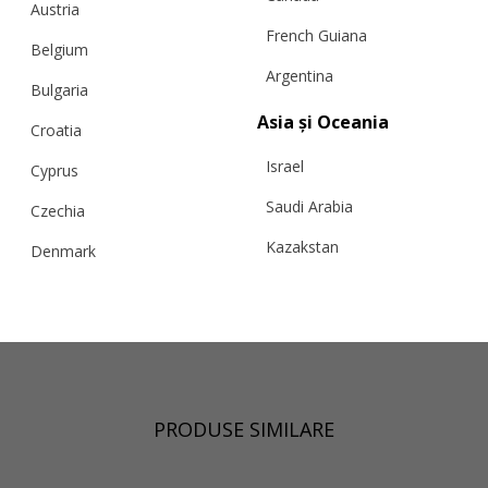
Austria
French Guiana
Belgium
Argentina
Bulgaria
Asia și Oceania
Croatia
Israel
Cyprus
Saudi Arabia
Czechia
Kazakstan
Denmark
Malaysia
Estonia
Taiwan
Finland
Hong Kong
France
China
Germany
PRODUSE SIMILARE
Japan
Ireland