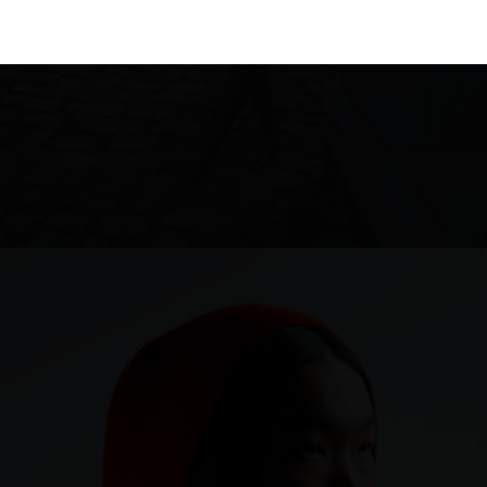
Malaysia
Estonia
Taiwan
Finland
Hong Kong
France
China
Germany
Japan
Ireland
Singapore
Italy
Qatar
Lithuania
Australia
Luxembourg
Netherlands
Norway
Poland
Portugal