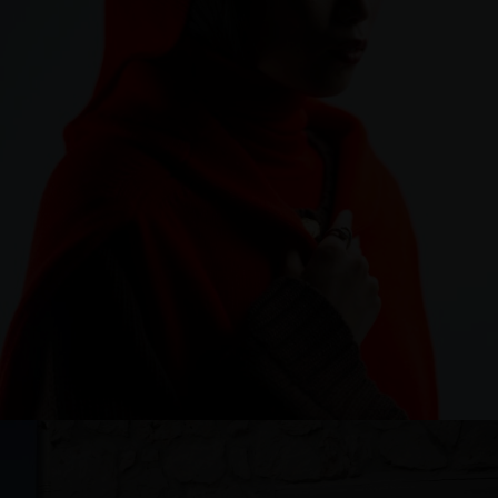
Romania
Russia Federation
Slovakia
Slovenia
Spain
Sweden
Switzerland
Ukraine
United Kingdom