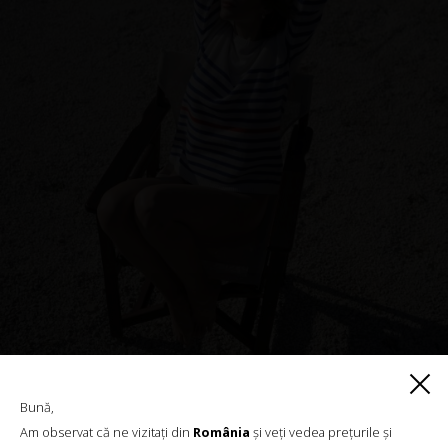
Bună,
Am observat că ne vizitați din
România
și veți vedea prețurile și