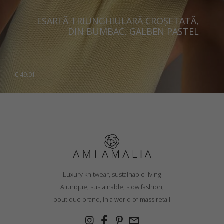
EȘARFĂ TRIUNGHIULARĂ CROȘETATĂ,
DIN BUMBAC, GALBEN PASTEL
€
49.01
Luxury knitwear, sustainable living
A unique, sustainable, slow fashion,
boutique brand, in a world of mass retail