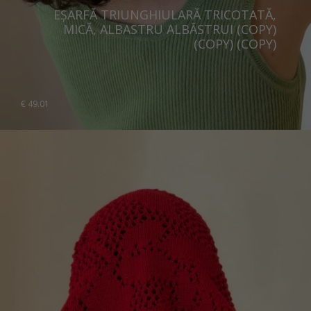
EȘARFĂ TRIUNGHIULARĂ TRICOTATĂ,
MICĂ, ALBASTRU ALBĂSTRUI (COPY)
(COPY) (COPY)
€
49.01