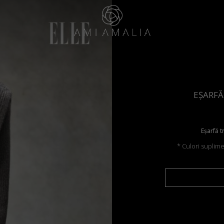
EȘARFĂ
Eșarfă t
* Culori suplim