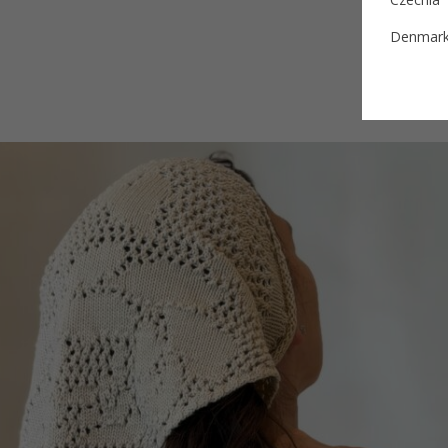
Denmar
Estonia
Finland
France
German
Ireland
Italy
Lithuani
Luxembo
Netherla