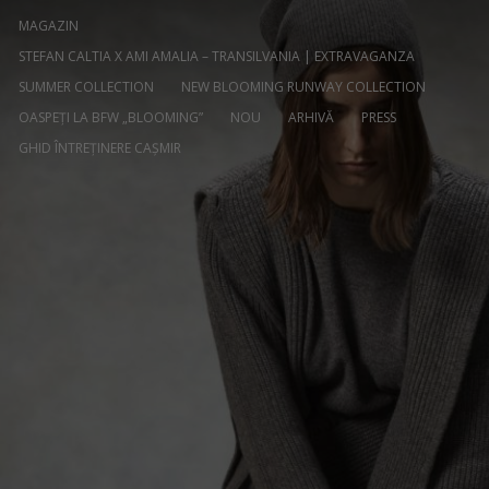
MAGAZIN
STEFAN CALTIA X AMI AMALIA – TRANSILVANIA | EXTRAVAGANZA
SUMMER COLLECTION
NEW BLOOMING RUNWAY COLLECTION
OASPEȚI LA BFW „BLOOMING”
NOU
ARHIVĂ
PRESS
GHID ÎNTREȚINERE CAȘMIR