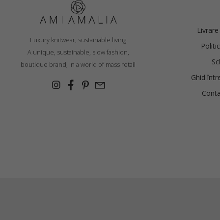
ALBASTRU ALBĂSTRUI (COPY) (COPY) (COPY)
Livrare
Luxury knitwear, sustainable living
€
49.01
Politi
A unique, sustainable, slow fashion,
Sc
boutique brand, in a world of mass retail
Ghid într
Conta