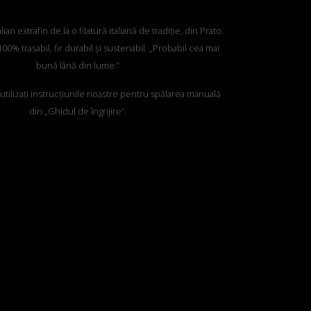
an extrafin de la o filatură italiană de tradiție, din Prato.
00% trasabil, fir durabil și sustenabil. „Probabil cea mai
bună lână din lume.”
, utilizați instrucțiunile noastre pentru spălarea manuală
din „Ghidul de îngrijire”.