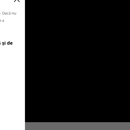
e. Dacă nu
e a
 și de