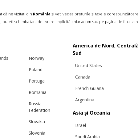
 că ne vizitați din
România
și veți vedea prețurile și taxele corespunzătoar
, puteți schimba țara de livrare implicită chiar acum sau pe pagina de finalizar
America de Nord, Centrală
Sud
lands
Norway
United States
Poland
Canada
Portugal
French Guiana
Romania
Argentina
Russia
Federation
Asia și Oceania
Slovakia
Israel
Slovenia
Saudi Arabia