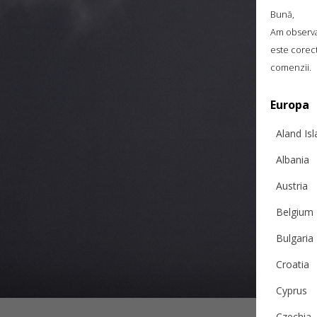
Bună,
Am observat
este corect
comenzii.
Europa
Aland Is
Albania
Austria
Belgium
Bulgaria
Croatia
Cyprus
Czechia