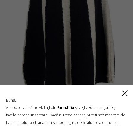
Bună,
Am observat că ne vizitați din
România
și veți vedea prețurile și
taxele corespunzătoare. Dacă nu este corect, puteți schimba țara de
PRODUSE SIMILARE
livrare implicită chiar acum sau pe pagina de finalizare a comenzii.