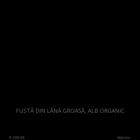
Slovakia
Slovenia
Spain
Sweden
Switzerland
Ukraine
United Kingdom
FUSTĂ DIN LÂNĂ GROASĂ, ALB ORGANIC
€
299.96
Mărimi: