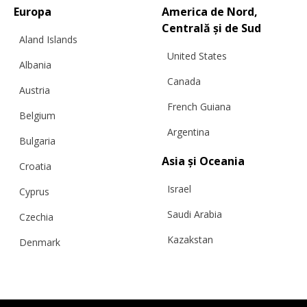
Europa
America de Nord,
Centrală și de Sud
Aland Islands
United States
Albania
Canada
Austria
French Guiana
Belgium
Argentina
Bulgaria
Asia și Oceania
Croatia
Israel
Cyprus
Saudi Arabia
Czechia
Kazakstan
Denmark
Malaysia
Estonia
Taiwan
Finland