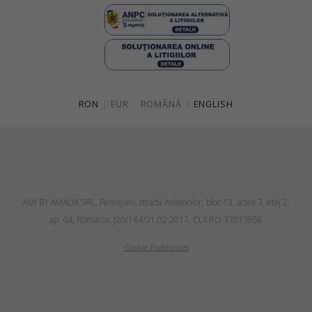
RON
|
EUR
ROMÂNĂ
|
ENGLISH
AMI BY AMALIA SRL, Petroşani, strada Aviatorilor, bloc 13, scara 3, etaj 2,
ap. 64, Romania, J20/164/21.02.2017, CUI RO 37073958
Cookie Preferences