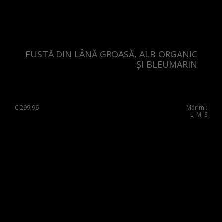
Hong Kong
France
China
Germany
Japan
Ireland
FUSTĂ DIN LÂNĂ GROASĂ, ALB ORGANIC
Singapore
Italy
ȘI BLEUMARIN
Qatar
Lithuania
Australia
Luxembourg
€
299.96
Mărimi:
L, M, S
Netherlands
Norway
Poland
Portugal
Romania
Russia Federation