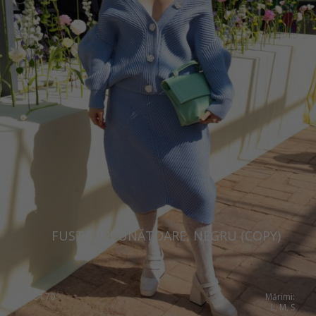
FUSTA IMPUNĂTOARE, NEGRU (COPY)
€
284.70
Mărimi:
L, M, S