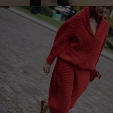
Slovakia
Slovenia
Spain
Sweden
Switzerland
Ukraine
United Kingdom