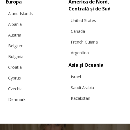
Europa
America de Nord,
Centrală și de Sud
Aland Islands
United States
Albania
FUSTĂ LUNGĂ „DAHLIA”, MERINO, PERLA
Canada
Austria
French Guiana
Belgium
Argentina
Bulgaria
€
319.00
Mărimi:
L, M, S, XS
Asia și Oceania
Croatia
Israel
Cyprus
Saudi Arabia
Czechia
Kazakstan
Denmark
Malaysia
Estonia
Taiwan
Finland