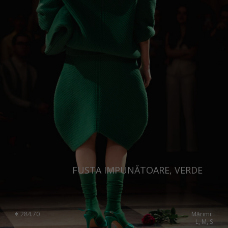
FUSTA IMPUNĂTOARE, VERDE
€
284.70
Mărimi:
L, M, S