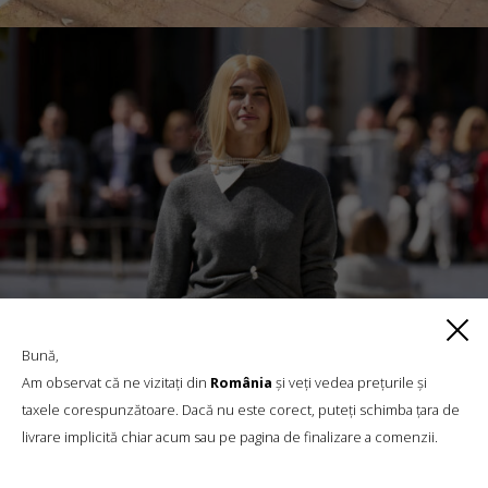
Bună,
Am observat că ne vizitați din
România
și veți vedea prețurile și
taxele corespunzătoare. Dacă nu este corect, puteți schimba țara de
livrare implicită chiar acum sau pe pagina de finalizare a comenzii.