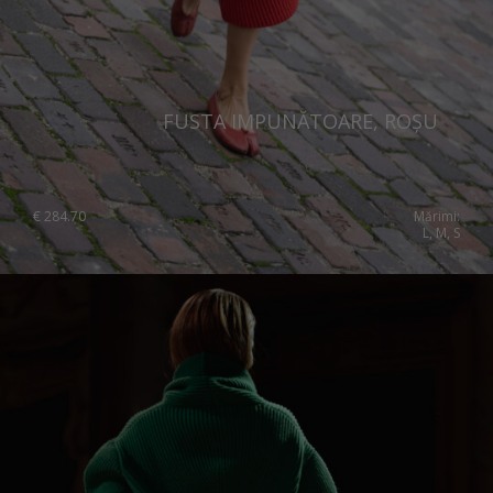
FUSTA IMPUNĂTOARE, ROȘU
€
284.70
Mărimi:
L, M, S