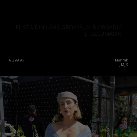
FUSTĂ DIN LÂNĂ GROASĂ, ALB ORGANIC
ȘI BLEUMARIN
€
299.96
Mărimi:
L, M, S