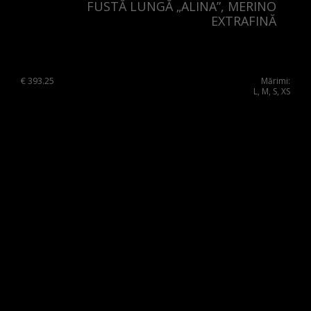
FUSTĂ LUNGĂ „ALINA”, MERINO
EXTRAFINĂ
Spain
Sweden
Switzerland
€
393.25
Mărimi:
L, M, S, XS
Ukraine
United Kingdom