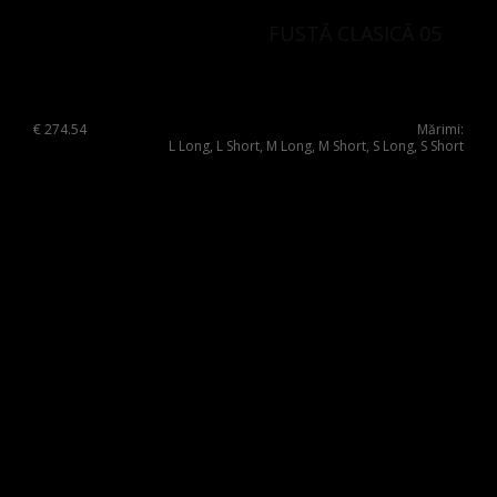
FUSTĂ CLASICĂ 05
€
274.54
Mărimi:
L Long, L Short, M Long, M Short, S Long, S Short