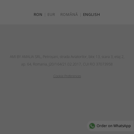
RON
|
EUR
ROMÂNĂ
|
ENGLISH
AMI BY AMALIA SRL, Petroşani, strada Aviatorilor, bloc 13, scara 3, etaj 2,
ap. 64, Romania, J20/164/21.02.2017, CUI RO 37073958
Cookie Preferences
Order on WhatsApp