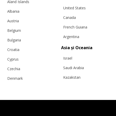
Aland Islands
United States
Albania
Canada
Austria
French Guiana
Belgium
Argentina
Bulgaria
Asia și Oceania
Croatia
Israel
Cyprus
PANTALONI SCURȚI TRICOTAȚI (TALIE
ÎNALTĂ CU NERVURI), ALB
Saudi Arabia
Czechia
Kazakstan
Denmark
Malaysia
Estonia
€
70.18
Mărimi:
M/L, S/M
Taiwan
Finland
Hong Kong
France
China