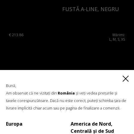
FUSTĂ A-LINE, NEGRU
€
213.86
Mărimi:
L, M, S, XS
Bună,
Am observat că ne vizitați din
România
și veți vedea prețurile și
taxele corespunzătoare. Dacă nu este corect, puteți schimba țara de
livrare implicită chiar acum sau pe pagina de finalizare a comenzii.
Europa
America de Nord,
Centrală și de Sud