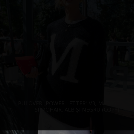
PULOVER „POWER LETTER” V3, MĂTASE
ȘI MOHAIR, ALB ȘI NEGRU (COPY)