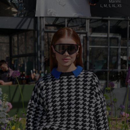
€
420.64
Mărimi:
L, M, S, XL, XS