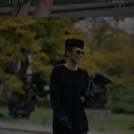
€
335.55
Mărimi:
Sweden
L, M, S
Switzerland
Ukraine
United Kingdom