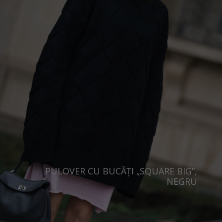
Singapore
Italy
Qatar
Lithuania
Australia
Luxembourg
Netherlands
Norway
Poland
Portugal
Romania
Russia Federation
PULOVER CU BUCĂȚI „SQUARE BIG”,
Slovakia
NEGRU
Slovenia
Spain