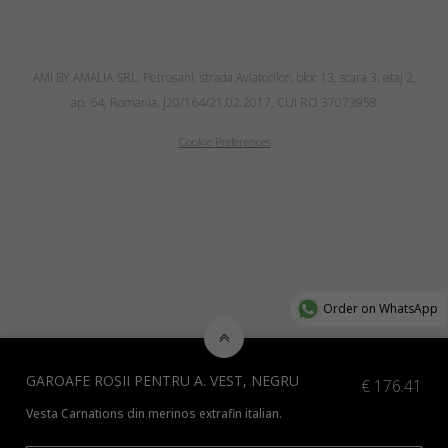
AMI BY AMALIA SRL, Petroşani, strada Aviatorilor, bloc 13, scara 3, etaj 2,
ap. 64, Romania, J20/164/21.02.2017, CUI RO 37073958
Cookie Preferences
Order on WhatsApp
GAROAFE ROȘII PENTRU A. VEST, NEGRU
€
176.41
Vesta Carnations din merinos extrafin italian.
*Verificați culorile suplimentare disponibile
aici
sau contactați-ne la in