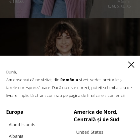
€
193.60
Mărimi:
L, M, S, XL, XS
Bună,
Am observat că ne vizitați din
România
și veți vedea prețurile și
taxele corespunzătoare. Dacă nu este corect, puteți schimba țara de
livrare implicită chiar acum sau pe pagina de finalizare a comenzii.
Europa
America de Nord,
Centrală și de Sud
Aland Islands
United States
Albania