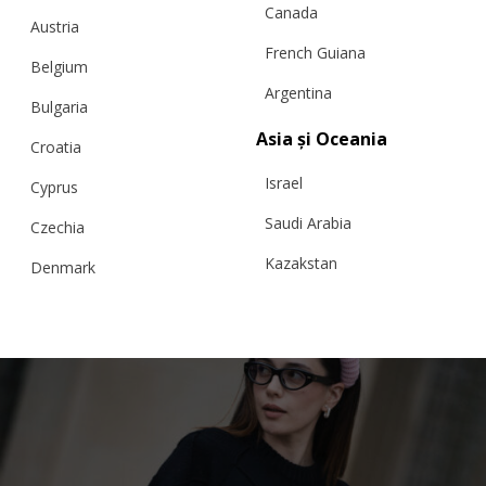
Canada
Austria
French Guiana
Belgium
Argentina
Bulgaria
Asia și Oceania
Croatia
„FJORD” PULOVER, CIOCOLATĂ
Israel
Cyprus
Saudi Arabia
Czechia
€
299.95
Mărimi:
Kazakstan
L, M, S, XS
Denmark
Malaysia
Estonia
Taiwan
Finland
Hong Kong
France
China
Germany
Japan
Ireland