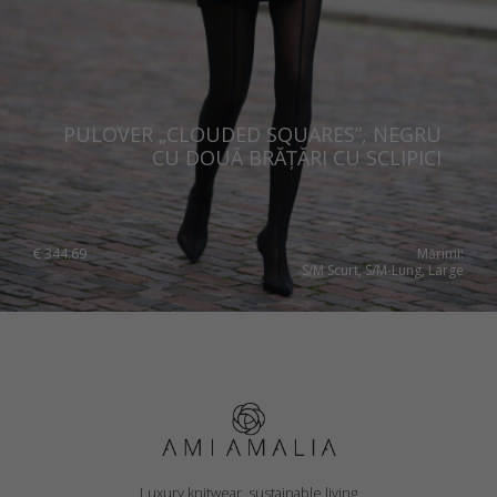
PULOVER „CLOUDED SQUARES”, NEGRU
CU DOUĂ BRĂȚĂRI CU SCLIPICI
€
344.69
Mărimi:
S/M Scurt, S/M-Lung, Large
Luxury knitwear, sustainable living