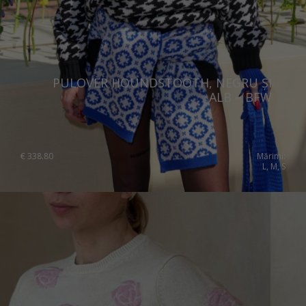
PULOVER HOUNDSTOOTH, NEGRU ȘI
ALB – BFW
€
338.80
Mărimi:
L, M, S