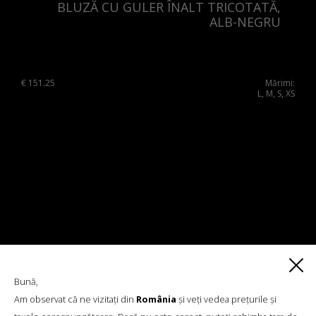
BLUZĂ CU GULER ÎNALT TRICOTATĂ,
ALB-NEGRU
€
151.25
Mărimi:
L, M, S, XS
Bună,
Am observat că ne vizitați din
România
și veți vedea prețurile și