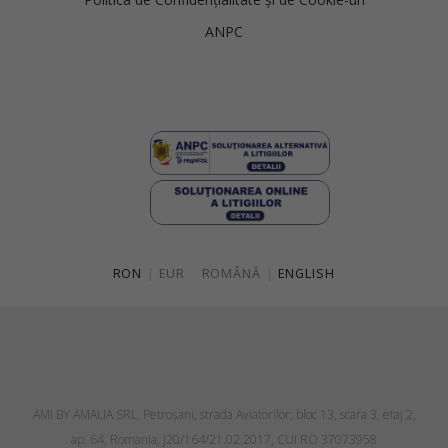
ANPC
RON
|
EUR
ROMÂNĂ
|
ENGLISH
AMI BY AMALIA SRL, Petroşani, strada Aviatorilor, bloc 13, scara 3, etaj 2,
ap. 64, Romania, J20/164/21.02.2017, CUI RO 37073958