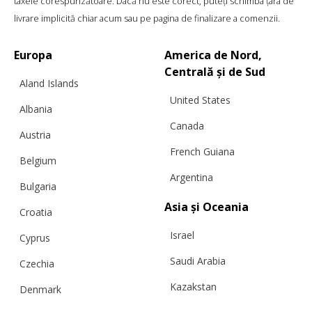
taxele corespunzătoare. Dacă nu este corect, puteți schimba țara de
livrare implicită chiar acum sau pe pagina de finalizare a comenzii.
Europa
America de Nord,
Centrală și de Sud
Aland Islands
United States
Albania
Canada
Austria
French Guiana
Belgium
GULER CU DOUĂ TONURI, GRI CU ALB
Argentina
Bulgaria
Asia și Oceania
Croatia
Israel
Cyprus
€
175.45
Mărimi:
L, M, S, XL, XS
Saudi Arabia
Czechia
Kazakstan
Denmark