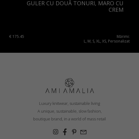
Romania
GULER CU DOUĂ TONURI, MARO CU
CREM
Russia Federation
Slovakia
Slovenia
€
175.45
Mărimi:
L, M, S, XL, XS, Personalizat
Spain
Sweden
Switzerland
Ukraine
United Kingdom
Luxury knitwear, sustainable living
A unique, sustainable, slow fashion,
boutique brand, in a world of mass retail