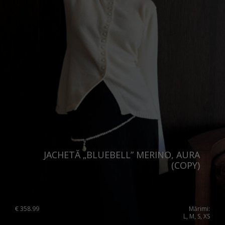
JACHETĂ „BLUEBELL” MERINO, AURA
(COPY)
€
358.99
Mărimi:
L, M, S, XS