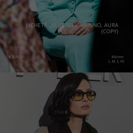
JACHETĂ „BLUEBELL” MERINO, AURA
(COPY)
€
358.99
Mărimi:
L, M, S, XS