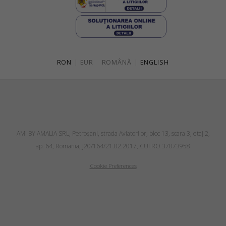
RON
|
EUR
ROMÂNĂ
|
ENGLISH
AMI BY AMALIA SRL, Petroşani, strada Aviatorilor, bloc 13, scara 3, etaj 2,
ap. 64, Romania, J20/164/21.02.2017, CUI RO 37073958
Cookie Preferences