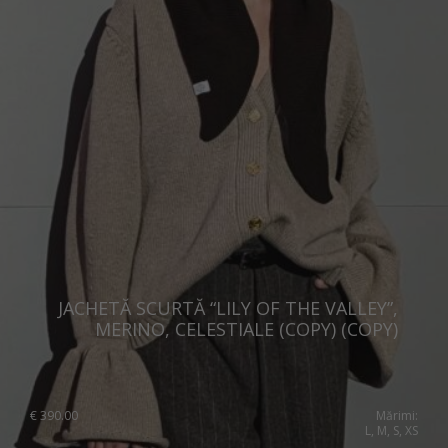
JACHETĂ SCURTĂ “LILY OF THE VALLEY”,
MERINO, CELESTIALE (COPY) (COPY)
€
390.00
Mărimi:
L, M, S, XS