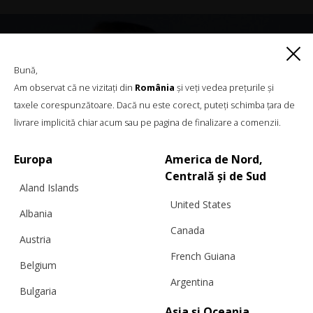
Bună,
Am observat că ne vizitați din
România
și veți vedea prețurile și
taxele corespunzătoare. Dacă nu este corect, puteți schimba țara de
livrare implicită chiar acum sau pe pagina de finalizare a comenzii.
Europa
America de Nord,
Centrală și de Sud
Aland Islands
United States
Albania
Canada
Austria
French Guiana
Belgium
Argentina
Bulgaria
Asia și Oceania