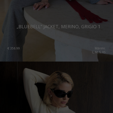
„BLUEBELL” JACKET, MERINO, GRIGIO 1
€
358.99
Mărimi:
L, M, S, XS