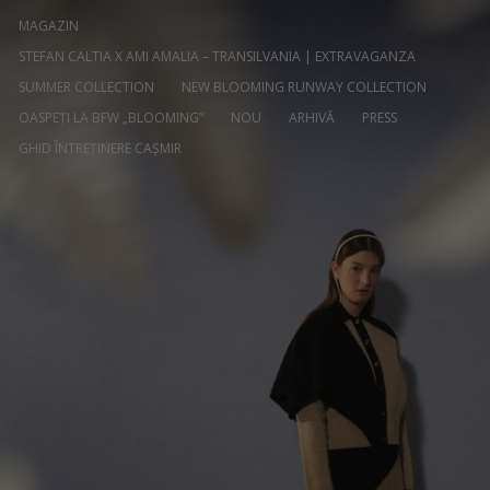
MAGAZIN
STEFAN CALTIA X AMI AMALIA – TRANSILVANIA | EXTRAVAGANZA
SUMMER COLLECTION
NEW BLOOMING RUNWAY COLLECTION
OASPEȚI LA BFW „BLOOMING”
NOU
ARHIVĂ
PRESS
GHID ÎNTREȚINERE CAȘMIR