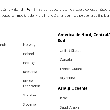
 că ne vizitați din
România
și veți vedea prețurile și taxele corespunzătoar
PRODUSE SIMILARE
, puteți schimba țara de livrare implicită chiar acum sau pe pagina de finalizar
America de Nord, Centrală
Sud
lands
Norway
United States
Poland
Canada
Portugal
French Guiana
Romania
Argentina
Russia
Federation
Asia și Oceania
Slovakia
Israel
Slovenia
Saudi Arabia