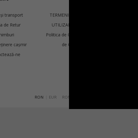
 și transport
TERMENI ȘI CONDIȚII DE
€
285.00
ca de Retur
UTILIZARE ȘI VÂNZARE
Mărimi:
L, M, S, XL, XS
himburi
Politica de Confidențialitate și
eținere cașmir
de Cookie-uri
ctează-ne
ANPC
RON
|
EUR
ROMÂNĂ
|
ENGLISH