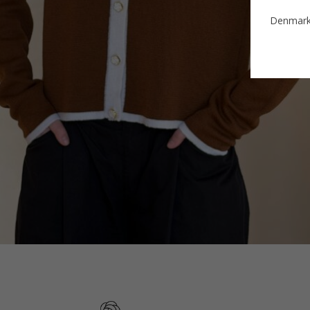
Denmar
Estonia
Finland
France
German
Ireland
Italy
Lithuani
Luxembo
Netherla
JACHETĂ TRICOTATĂ, CU MÂNECĂ LUNGĂ,
V5 ORSO