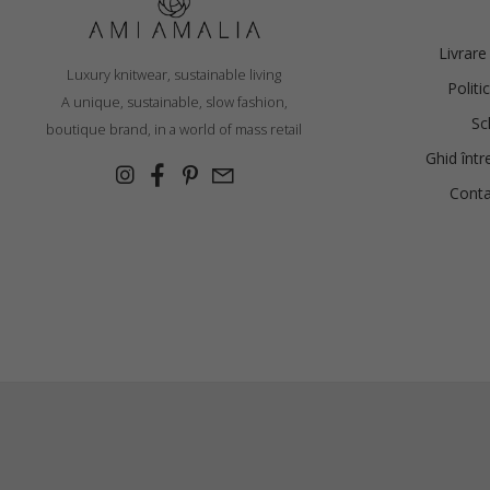
€
285.00
Livrare
Luxury knitwear, sustainable living
Politi
Mărimi:
A unique, sustainable, slow fashion,
L, M, S, XL, XS
Sc
boutique brand, in a world of mass retail
Ghid într
Conta