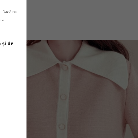
e. Dacă nu
e a
 și de