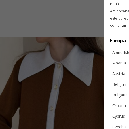
Bună,
Am observat
este corect
comenzii.
Europa
Aland Is
Albania
Austria
Belgium
Bulgaria
Croatia
Cyprus
Czechia