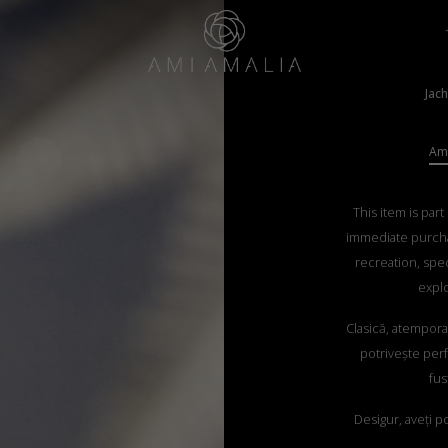
Jach
Ama
This item is part
immediate purch
recreation, spec
explo
Clasică, atempora
potrivește perfe
fus
Desigur, aveți po