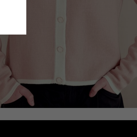
JACHETĂ TRICOTATĂ, CU MÂNECĂ LUNGĂ,
V3 BABY