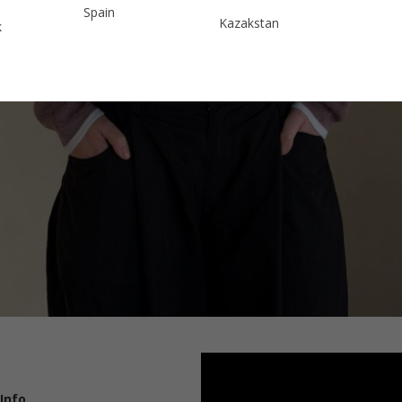
Spain
Kazakstan
k
Sweden
Malaysia
Switzerland
Taiwan
Ukraine
Hong Kong
United Kingdom
China
y
Japan
Singapore
Qatar
a
Australia
urg
nds
JACHETĂ TRICOTATĂ, CU MÂNECĂ LUNGĂ,
V4 LILIAC
Info
Legal