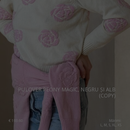
PULOVER PEONY MAGIC, NEGRU ȘI ALB
(COPY)
€
193.60
Mărimi:
L, M, S, XL, XS