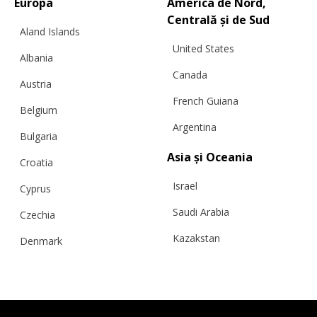
Europa
America de Nord,
Centrală și de Sud
Aland Islands
United States
Albania
Canada
Austria
French Guiana
Belgium
Argentina
Bulgaria
Asia și Oceania
Croatia
Israel
Cyprus
Saudi Arabia
Czechia
Kazakstan
Denmark
Malaysia
Estonia
Taiwan
Finland
Hong Kong