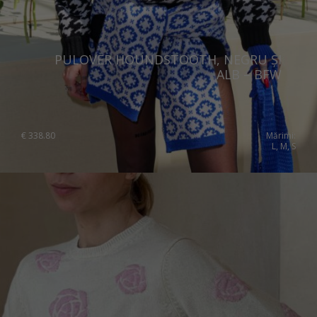
PULOVER HOUNDSTOOTH, NEGRU ȘI
ALB – BFW
€
338.80
Mărimi:
L, M, S