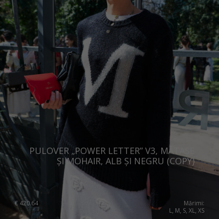
Slovenia
Spain
Sweden
Switzerland
Ukraine
United Kingdom
PULOVER „POWER LETTER” V3, MĂTASE
ȘI MOHAIR, ALB ȘI NEGRU (COPY)
€
420.64
Mărimi:
L, M, S, XL, XS