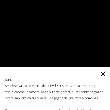
COLANȚI TRICOTAȚI CU PĂRȚILE
Bună,
LATERALE DESCHISE, ALBI
Am observat că ne vizitați din
România
și veți vedea prețurile și
taxele corespunzătoare. Dacă nu este corect, puteți schimba țara de
livrare implicită chiar acum sau pe pagina de finalizare a comenzii.
€
142.04
Mărimi:
L, M, S, XS