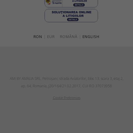
RON
|
EUR
ROMÂNĂ
|
ENGLISH
AMI BY AMALIA SRL, Petroşani, strada Aviatorilor, bloc 13, scara 3, etaj 2,
ap. 64, Romania, J20/164/21.02.2017, CUI RO 37073958
Cookie Preferences