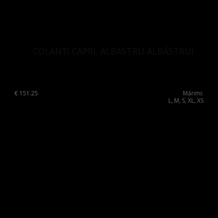
COLANȚI CAPRI, ALBASTRU ALBĂSTRUI
€
151.25
Mărimi:
L, M, S, XL, XS