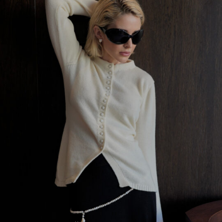
Belgium
Argentina
Bulgaria
Asia și Oceania
Croatia
Israel
Cyprus
Saudi Arabia
Czechia
Kazakstan
Denmark
Malaysia
Estonia
Taiwan
Finland
Hong Kong
France
China
Germany
Japan
Ireland
Singapore
Italy
Qatar