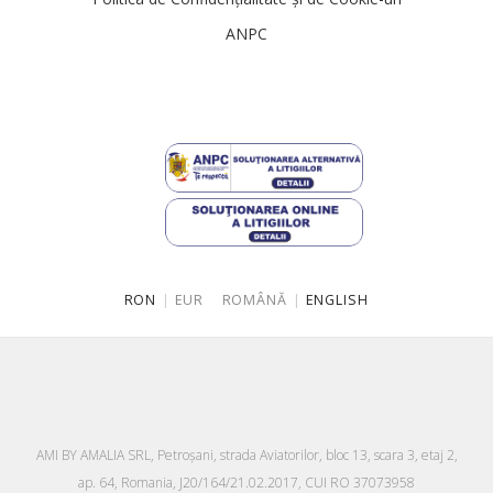
ANPC
RON
|
EUR
ROMÂNĂ
|
ENGLISH
AMI BY AMALIA SRL, Petroşani, strada Aviatorilor, bloc 13, scara 3, etaj 2,
ap. 64, Romania, J20/164/21.02.2017, CUI RO 37073958