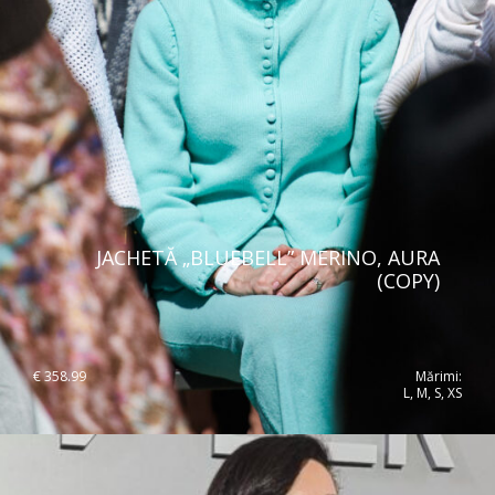
Ukraine
United Kingdom
JACHETĂ „BLUEBELL” MERINO, AURA
(COPY)
€
358.99
Mărimi:
L, M, S, XS