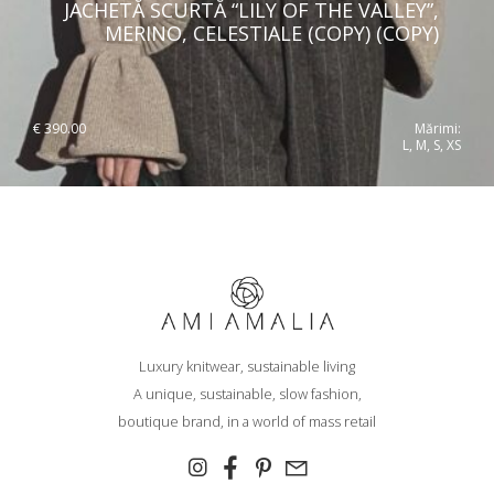
JACHETĂ SCURTĂ “LILY OF THE VALLEY”,
MERINO, CELESTIALE (COPY) (COPY)
€
390.00
Mărimi:
L, M, S, XS
Luxury knitwear, sustainable living
A unique, sustainable, slow fashion,
boutique brand, in a world of mass retail