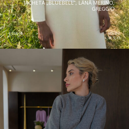
JACHETA „BLUEBELL”, LÂNĂ MERINO,
GREGGIO
€
358.99
Mărimi:
L, M, S, XS