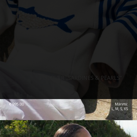
PULOVER „SARDINES & PEARLS”
€
995.00
Mărimi:
L, M, S, XS