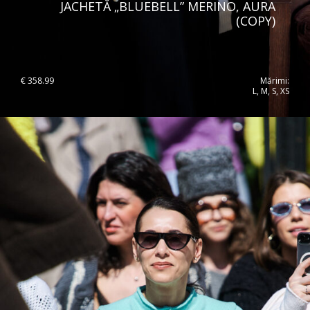
Lithuania
JACHETĂ „BLUEBELL” MERINO, AURA
(COPY)
Australia
Luxembourg
Netherlands
Norway
€
358.99
Mărimi:
L, M, S, XS
Poland
Portugal
Romania
Russia Federation
Slovakia
Slovenia
Spain
Sweden
Switzerland