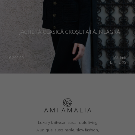
JACHETĂ CLASICĂ CROȘETATĂ, NEAGRĂ
€
299.00
Mărimi:
L, M, S, XS
Luxury knitwear, sustainable living
A unique, sustainable, slow fashion,