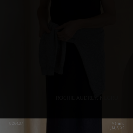
ROCHIE AUDREY, NEGRU
€
264.37
Mărimi:
L, M, S, XS