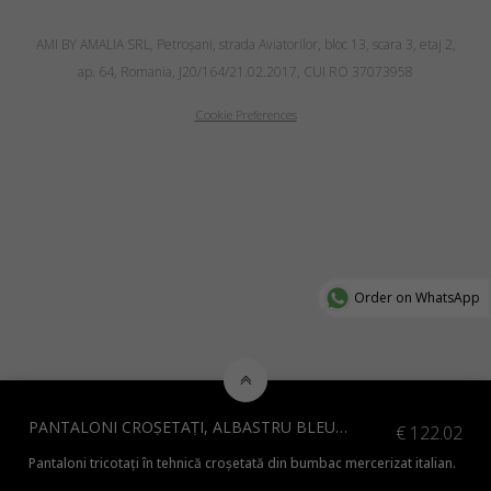
AMI BY AMALIA SRL, Petroşani, strada Aviatorilor, bloc 13, scara 3, etaj 2,
ap. 64, Romania, J20/164/21.02.2017, CUI RO 37073958
Cookie Preferences
Order on WhatsApp
PANTALONI CROȘETAȚI, ALBASTRU BLEUMARIN
€
122.02
Pantaloni tricotați în tehnică croșetată din bumbac mercerizat italian.