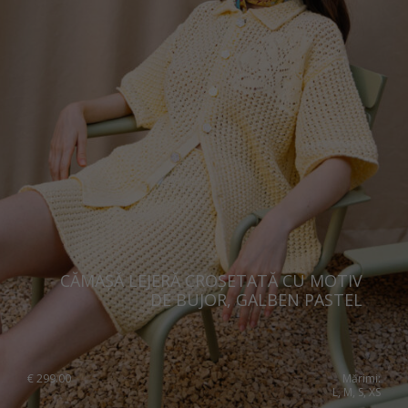
Portugal
Romania
Russia Federation
Slovakia
Slovenia
Spain
Sweden
Switzerland
Ukraine
CĂMAȘĂ LEJERĂ CROȘETATĂ CU MOTIV
DE BUJOR, GALBEN PASTEL
United Kingdom
€
299.00
Mărimi:
L, M, S, XS