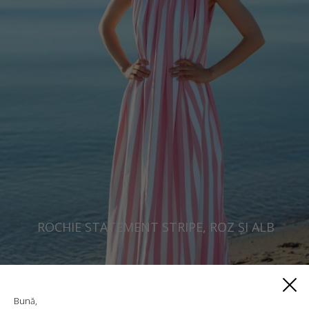
ROCHIE STATEMENT STRIPE, ROZ ȘI ALB
€
303.01
Mărimi:
M/L, S/M
Bună,