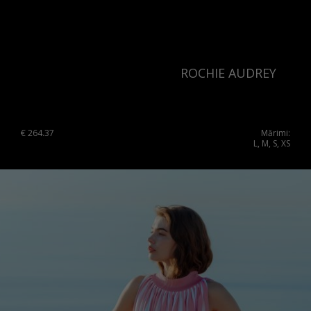
ROCHIE AUDREY
€
264.37
Mărimi:
L, M, S, XS