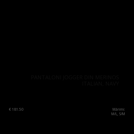
PANTALONI JOGGER DIN MERINOS
ITALIAN, NAVY
€
181.50
Mărimi:
M/L, S/M