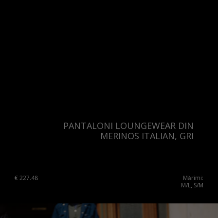
Switzerland
Ukraine
United Kingdom
PANTALONI LOUNGEWEAR DIN
MERINOS ITALIAN, GRI
€
227.48
Mărimi:
M/L, S/M