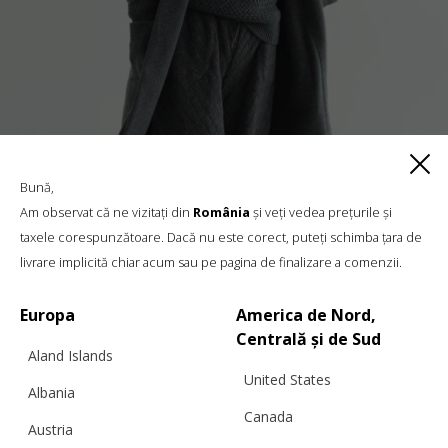
Bună,
Am observat că ne vizitați din
România
și veți vedea prețurile și
taxele corespunzătoare. Dacă nu este corect, puteți schimba țara de
PANTALONI „CLOUDED SQUARES”, GRI
livrare implicită chiar acum sau pe pagina de finalizare a comenzii.
ÎNCHIS
Europa
America de Nord,
Centrală și de Sud
Aland Islands
€
329.00
Mărimi:
United States
M/L, S/M
Albania
Canada
Austria