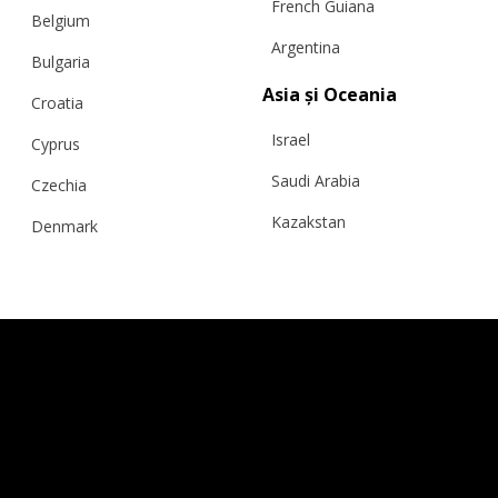
French Guiana
Belgium
Argentina
Bulgaria
Asia și Oceania
Croatia
Israel
Cyprus
Saudi Arabia
Czechia
Kazakstan
Denmark
Malaysia
Estonia
Taiwan
Finland
Hong Kong
France
China
Germany
Japan
Ireland
Singapore
Italy