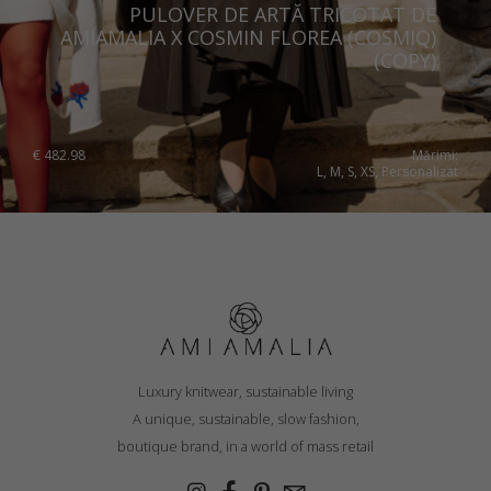
PULOVER DE ARTĂ TRICOTAT DE
AMIAMALIA X COSMIN FLOREA (COSMIQ)
(COPY)
€
482.98
Mărimi:
L, M, S, XS, Personalizat
Luxury knitwear, sustainable living
A unique, sustainable, slow fashion,
boutique brand, in a world of mass retail