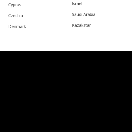
Israel
Cyprus
Saudi Arabia
Czechia
Kazakstan
Denmark
Malaysia
Estonia
Taiwan
Finland
Hong Kong
France
China
Germany
Japan
Ireland
Singapore
Italy
Qatar
Lithuania
Australia
Luxembourg
Netherlands