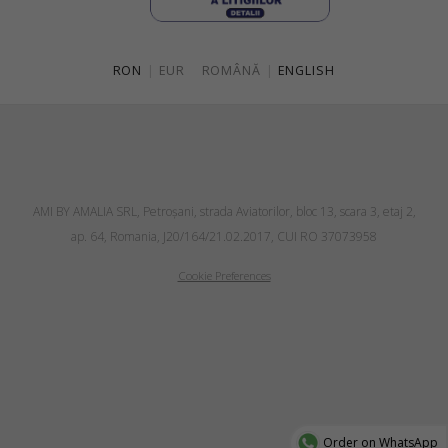
RON
|
EUR
ROMÂNĂ
|
ENGLISH
AMI BY AMALIA SRL, Petroşani, strada Aviatorilor, bloc 13, scara 3, etaj 2,
ap. 64, Romania, J20/164/21.02.2017, CUI RO 37073958
Cookie Preferences
Order on WhatsApp