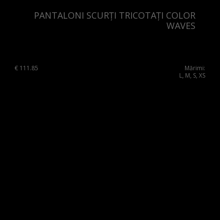
Norway
PANTALONI SCURȚI TRICOTAȚI COLOR
Poland
WAVES
Portugal
Romania
€
111.85
Mărimi:
L, M, S, XS
Russia Federation
Slovakia
Slovenia
Spain
Sweden
Switzerland
Ukraine
United Kingdom