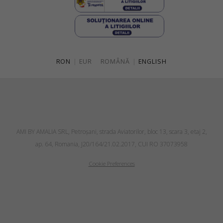
RON
|
EUR
ROMÂNĂ
|
ENGLISH
AMI BY AMALIA SRL, Petroşani, strada Aviatorilor, bloc 13, scara 3, etaj 2,
ap. 64, Romania, J20/164/21.02.2017, CUI RO 37073958
Cookie Preferences