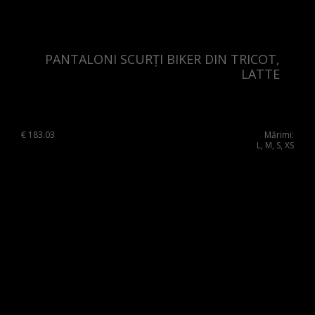
France
China
Germany
Japan
Ireland
PANTALONI SCURȚI BIKER DIN TRICOT,
LATTE
Singapore
Italy
Qatar
Lithuania
Australia
Luxembourg
€
183.03
Mărimi:
L, M, S, XS
Netherlands
Norway
Poland
Portugal
Romania
Russia Federation
Slovakia