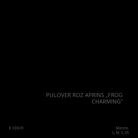
Slovenia
Spain
Sweden
Switzerland
Ukraine
United Kingdom
PULOVER ROZ APRINS „FROG
CHARMING”
€
339.01
Mărimi:
L, M, S, XS