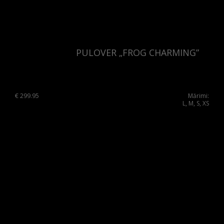
PULOVER „FROG CHARMING”
€
299.95
Mărimi:
L, M, S, XS