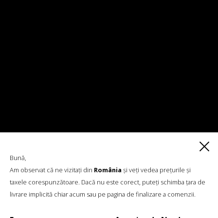
PANTALONI SCURȚI TRICOTAȚI (CU
Bună,
CUSĂTURĂ LATERALĂ), CAPPUCCINO
Am observat că ne vizitați din
România
și veți vedea prețurile și
taxele corespunzătoare. Dacă nu este corect, puteți schimba țara de
livrare implicită chiar acum sau pe pagina de finalizare a comenzii.
€
70.18
Mărimi:
L, M, S, XS