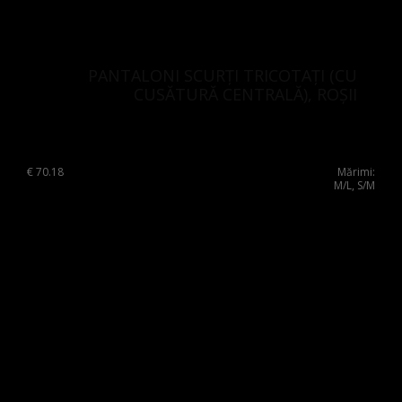
PANTALONI SCURȚI TRICOTAȚI (CU
CUSĂTURĂ CENTRALĂ), ROȘII
€
70.18
Mărimi:
M/L, S/M