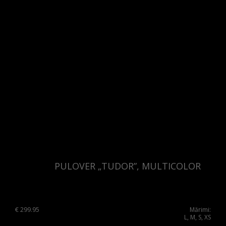
PULOVER „TUDOR”, MULTICOLOR
€
299.95
Mărimi:
L, M, S, XS