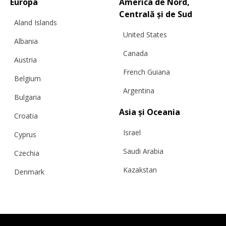
Europa
America de Nord,
Centrală și de Sud
Aland Islands
United States
Albania
Canada
Austria
French Guiana
Belgium
Argentina
Bulgaria
Asia și Oceania
Croatia
Israel
Cyprus
Saudi Arabia
Czechia
Kazakstan
Denmark
Malaysia
Estonia
Taiwan
Finland
Hong Kong