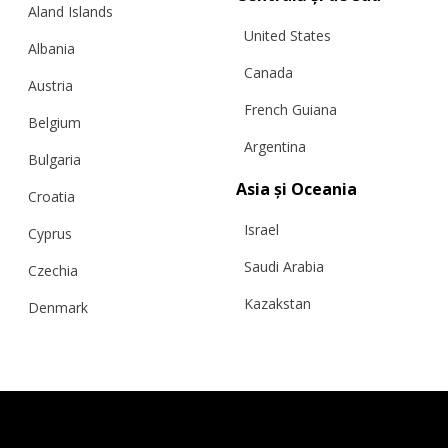
Aland Islands
United States
Albania
Canada
Austria
French Guiana
Belgium
Argentina
Bulgaria
Asia și Oceania
Croatia
Israel
Cyprus
PULOVER ROZ APRINS „FROG
CHARMING”
Saudi Arabia
Czechia
Kazakstan
Denmark
Malaysia
Estonia
€
339.01
Mărimi:
L, M, S, XS
Taiwan
Finland
Hong Kong
France