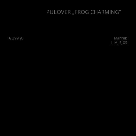
Slovenia
PULOVER „FROG CHARMING”
Spain
Sweden
Switzerland
€
299.95
Mărimi:
L, M, S, XS
Ukraine
United Kingdom