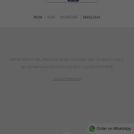
RON
|
EUR
ROMÂNĂ
|
ENGLISH
AMI BY AMALIA SRL, Petroşani, strada Aviatorilor, bloc 13, scara 3, etaj 2,
ap. 64, Romania, J20/164/21.02.2017, CUI RO 37073958
Cookie Preferences
Order on WhatsApp