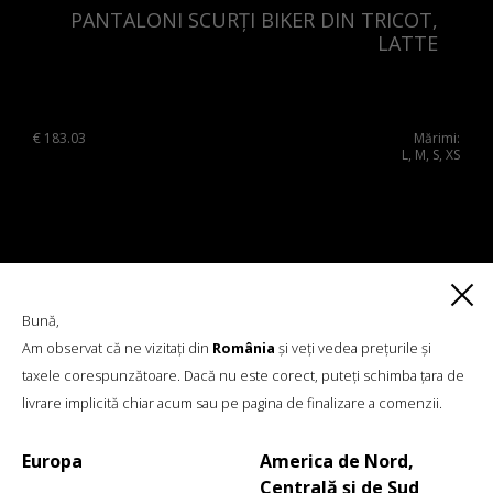
PANTALONI SCURȚI BIKER DIN TRICOT,
LATTE
€
183.03
Mărimi:
L, M, S, XS
Bună,
Am observat că ne vizitați din
România
și veți vedea prețurile și
taxele corespunzătoare. Dacă nu este corect, puteți schimba țara de
livrare implicită chiar acum sau pe pagina de finalizare a comenzii.
Europa
America de Nord,
Centrală și de Sud