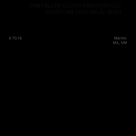
PANTALONI SCURȚI TRICOTAȚI (CU
CUSĂTURĂ CENTRALĂ), ROȘII
€
70.18
Mărimi:
M/L, S/M