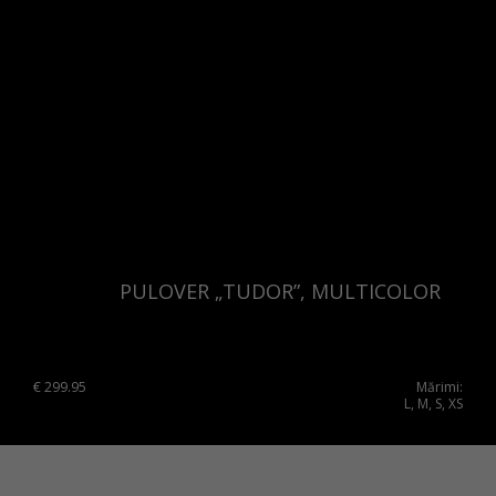
PULOVER „TUDOR”, MULTICOLOR
€
299.95
Mărimi:
L, M, S, XS