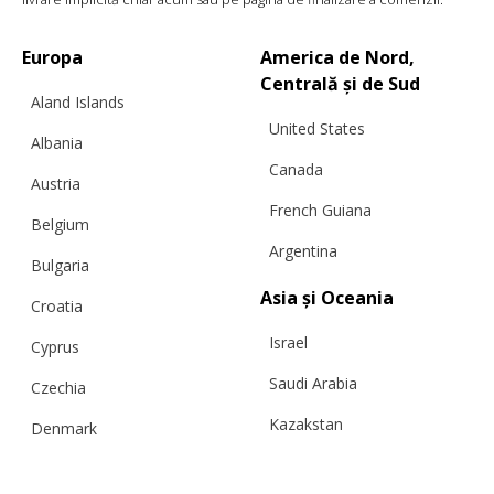
Europa
America de Nord,
Centrală și de Sud
Aland Islands
United States
Albania
Canada
Austria
PANTALONI SCURȚI BIKER DIN TRICOT,
French Guiana
LATTE
Belgium
Argentina
Bulgaria
Asia și Oceania
Croatia
€
183.03
Mărimi:
L, M, S, XS
Israel
Cyprus
Saudi Arabia
Czechia
Kazakstan
Denmark
Malaysia
Estonia