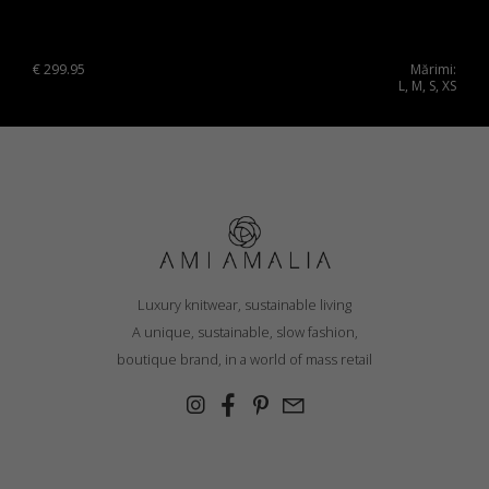
€
299.95
Mărimi:
L, M, S, XS
Luxury knitwear, sustainable living
A unique, sustainable, slow fashion,
boutique brand, in a world of mass retail