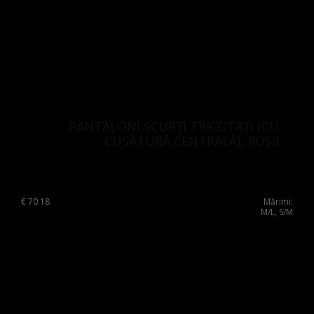
PANTALONI SCURȚI TRICOTAȚI (CU
CUSĂTURĂ CENTRALĂ), ROȘII
€
70.18
Mărimi:
M/L, S/M