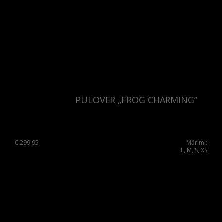
PULOVER „FROG CHARMING”
€
299.95
Mărimi:
L, M, S, XS