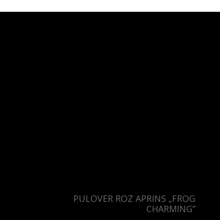
Taiwan
Finland
Hong Kong
France
China
Germany
Japan
Ireland
Singapore
Italy
Qatar
Lithuania
Australia
Luxembourg
Netherlands
Norway
Poland
Portugal
PULOVER ROZ APRINS „FROG
Romania
CHARMING”