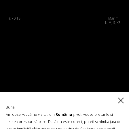
€
70.18
Mărimi:
L, M, S, XS
Bună,
Am observat că ne vizitați din
România
și veți vedea prețurile și
taxele corespunzătoare. Dacă nu este corect, puteți schimba țara de
livrare implicită chiar acum sau pe pagina de finalizare a comenzii.