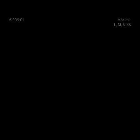
Russia Federation
Slovakia
€
339.01
Mărimi:
L, M, S, XS
Slovenia
Spain
Sweden
Switzerland
Ukraine
United Kingdom