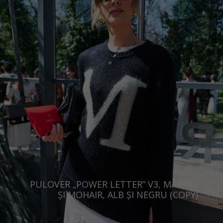
PULOVER „POWER LETTER” V3, MĂTASE
ȘI MOHAIR, ALB ȘI NEGRU (COPY)