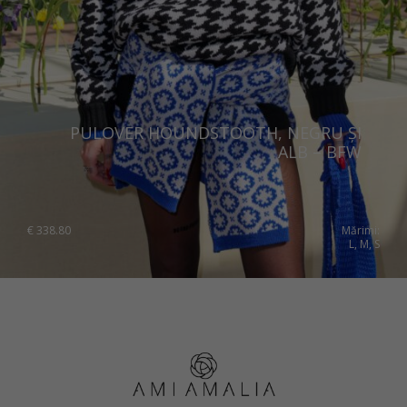
PULOVER HOUNDSTOOTH, NEGRU ȘI
ALB – BFW
€
338.80
Mărimi:
L, M, S