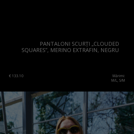
Sweden
Switzerland
Ukraine
United Kingdom
PANTALONI SCURȚI „CLOUDED
SQUARES”, MERINO EXTRAFIN, NEGRU
€
133.10
Mărimi:
M/L, S/M