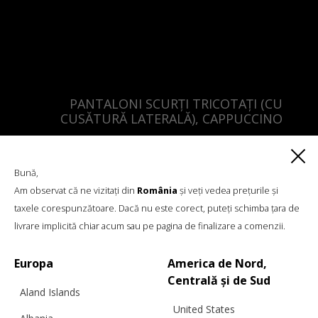
PANTALONI SCURȚI TRICOTAȚI (CU
CUSĂTURĂ LATERALĂ), CAPPUCCINO
Bună,
€
70.18
Mărimi:
Am observat că ne vizitați din
România
și veți vedea prețurile și
L, M, S, XS
taxele corespunzătoare. Dacă nu este corect, puteți schimba țara de
livrare implicită chiar acum sau pe pagina de finalizare a comenzii.
Europa
America de Nord,
Centrală și de Sud
Aland Islands
United States