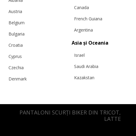
Albania
Canada
Austria
French Guiana
Belgium
Argentina
Bulgaria
Asia și Oceania
Croatia
Israel
Cyprus
Saudi Arabia
Czechia
Kazakstan
Denmark
Malaysia
Estonia
Taiwan
Finland
Hong Kong
PANTALONI SCURȚI BIKER DIN TRICOT,
France
LATTE
China
Germany
Japan
Ireland