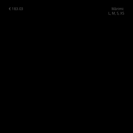
Singapore
€
183.03
Mărimi:
Italy
L, M, S, XS
Qatar
Lithuania
Australia
Luxembourg
Netherlands
Norway
Poland
Portugal
Romania
Russia Federation
Slovakia
Slovenia
Spain