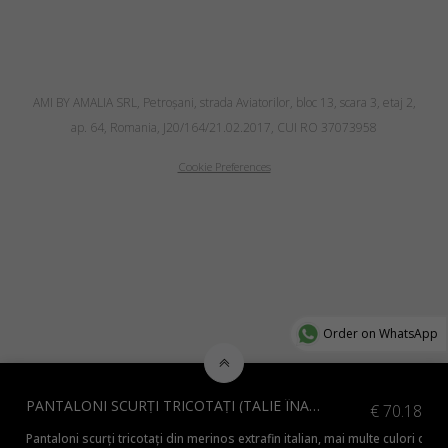
AMI BY AMALIA SRL, Petroşani, strada Aviatorilor, bloc 13, scara 3, etaj 2,
ap. 64, Romania, J20/164/21.02.2017, CUI RO 37073958
Cookie Preferences
Order on WhatsApp
PANTALONI SCURȚI TRICOTAȚI (TALIE ÎNALTĂ), NEGRI
€
70.18
Pantaloni scurți tricotați din merinos extrafin italian, mai multe culori disp