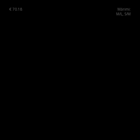
€
70.18
Mărimi:
M/L, S/M