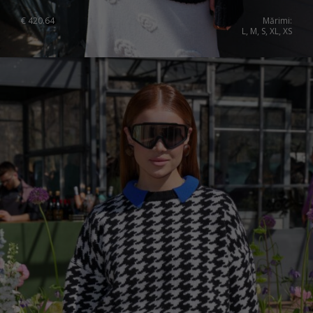
€
420.64
Mărimi:
L, M, S, XL, XS