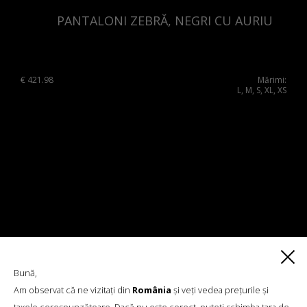
PANTALONI ZEBRĂ, NEGRI CU AURIU
€
421.98
Mărimi:
L, M, S, XL, XS
Bună,
Am observat că ne vizitați din
România
și veți vedea prețurile și