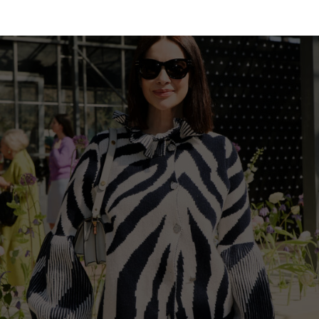
Estonia
Taiwan
Finland
Hong Kong
France
China
Germany
Japan
Ireland
Singapore
Italy
Qatar
Lithuania
Australia
Luxembourg
Netherlands
Norway
Poland
Portugal
Romania