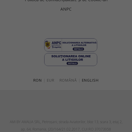
ANPC
RON
|
EUR
ROMÂNĂ
|
ENGLISH
AMI BY AMALIA SRL, Petroşani, strada Aviatorilor, bloc 13, scara 3, etaj 2,
ap. 64, Romania, J20/164/21.02.2017, CUI RO 37073958