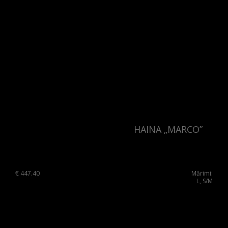
HAINA „MARCO”
€
447.40
Mărimi:
L, S/M