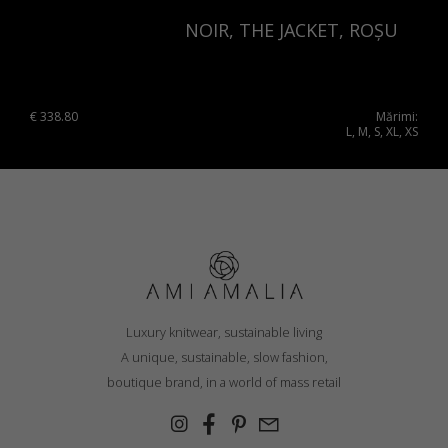
NOIR, THE JACKET, ROȘU
€
338.80
Mărimi:
L, M, S, XL, XS
Luxury knitwear, sustainable living
A unique, sustainable, slow fashion,
boutique brand, in a world of mass retail