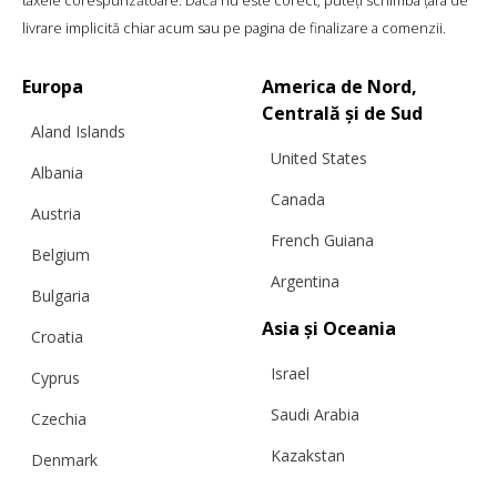
taxele corespunzătoare. Dacă nu este corect, puteți schimba țara de
livrare implicită chiar acum sau pe pagina de finalizare a comenzii.
Europa
America de Nord,
Centrală și de Sud
Aland Islands
United States
Albania
Canada
Austria
French Guiana
Belgium
PANTALONI ZEBRĂ
Argentina
Bulgaria
Asia și Oceania
Croatia
Israel
Cyprus
€
421.98
Mărimi:
L, M, S, XL, XS
Saudi Arabia
Czechia
Kazakstan
Denmark
Malaysia