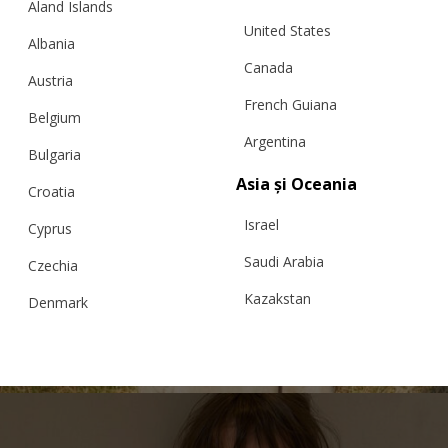
Aland Islands
United States
Albania
Canada
Austria
French Guiana
Belgium
Argentina
Bulgaria
Asia și Oceania
Croatia
Israel
Cyprus
CARDIGAN „PEONY MAGIC”, NIGER
Saudi Arabia
Czechia
Kazakstan
Denmark
Malaysia
Estonia
€
193.60
Mărimi:
L, M, S, XL, XS
Taiwan
Finland
Hong Kong
France
China