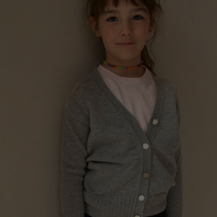
Germany
Japan
Ireland
Singapore
Italy
Qatar
Lithuania
Australia
Luxembourg
Netherlands
Norway
Poland
Portugal
Romania
Russia Federation
Slovakia
Slovenia