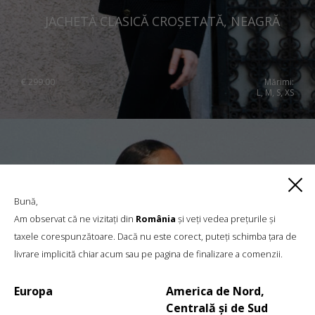
JACHETĂ CLASICĂ CROȘETATĂ, NEAGRĂ
€
299.00
Mărimi:
L, M, S, XS
Bună,
Am observat că ne vizitați din
România
și veți vedea prețurile și
taxele corespunzătoare. Dacă nu este corect, puteți schimba țara de
livrare implicită chiar acum sau pe pagina de finalizare a comenzii.
Europa
America de Nord,
Centrală și de Sud