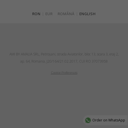
RON
|
EUR
ROMÂNĂ
|
ENGLISH
AMI BY AMALIA SRL, Petroşani, strada Aviatorilor, bloc 13, scara 3, etaj 2,
ap. 64, Romania, J20/164/21.02.2017, CUI RO 37073958
Cookie Preferences
Order on WhatsApp