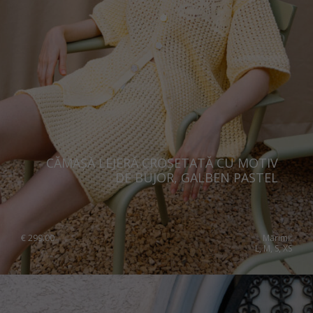
CĂMAȘĂ LEJERĂ CROȘETATĂ CU MOTIV
DE BUJOR, GALBEN PASTEL
€
299.00
Mărimi:
L, M, S, XS