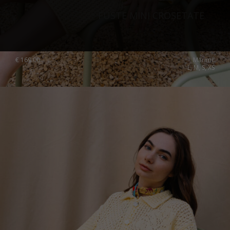
FUSTE MINI CROȘETATE
€
169.00
Mărimi:
L, M, S, XS