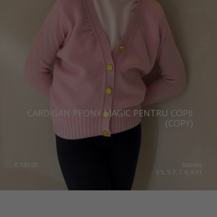
CARDIGAN PEONY MAGIC PENTRU COPII
(COPY)
€
149.00
Mărimi:
3-5, 5-7, 7-9, 9-11