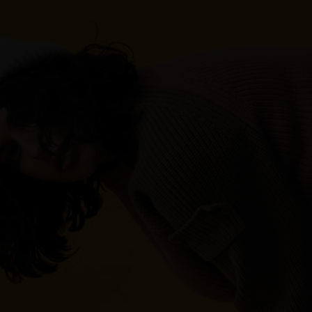
Hong Kong
France
China
Germany
Japan
Ireland
Singapore
Italy
Qatar
Lithuania
Australia
Luxembourg
Netherlands
Norway
Poland
Portugal
Romania
Russia Federation