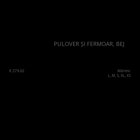
PULOVER ȘI FERMOAR, BEJ
€
279.62
Mărimi:
L, M, S, XL, XS