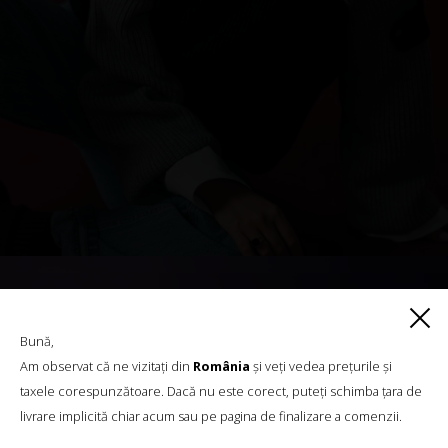
Bună,
Am observat că ne vizitați din
România
și veți vedea prețurile și
taxele corespunzătoare. Dacă nu este corect, puteți schimba țara de
livrare implicită chiar acum sau pe pagina de finalizare a comenzii.