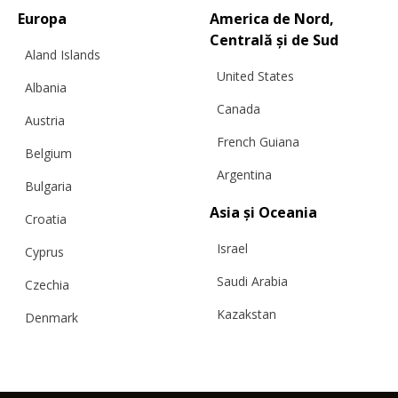
Europa
America de Nord,
Centrală și de Sud
Aland Islands
United States
Albania
Canada
Austria
French Guiana
Belgium
Argentina
Bulgaria
Asia și Oceania
Croatia
Israel
Cyprus
Saudi Arabia
Czechia
Kazakstan
Denmark
Malaysia
Estonia
Taiwan
Finland