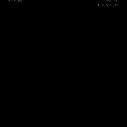
€
279.62
Mărimi:
L, M, S, XL, XS