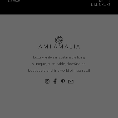
€
366.05
Mărimi:
L, M, S, XL, XS
Luxury knitwear, sustainable living
A unique, sustainable, slow fashion,
boutique brand, in a world of mass retail