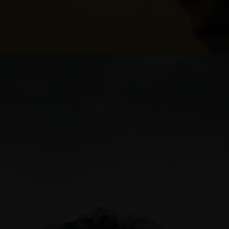
Slovakia
Slovenia
Spain
Sweden
Switzerland
Ukraine
United Kingdom