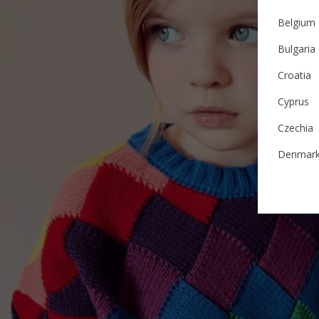
Belgium
Bulgaria
Croatia
Cyprus
Czechia
Denmar
Estonia
Finland
France
German
Ireland
Italy