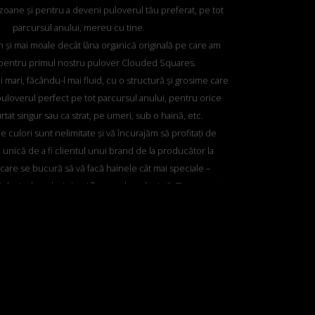
zoane și pentru a deveni puloverul tău preferat, pe tot
parcursul anului, mereu cu tine.
in și mai moale decât lâna organică originală pe care am
 pentru primul nostru pulover Clouded Squares.
 mari, făcându-l mai fluid, cu o structură și grosime care
 puloverul perfect pe tot parcursul anului, pentru orice
tat singur sau ca strat, pe umeri, sub o haină, etc.
e culori sunt nelimitate și vă încurajăm să profitați de
 unică de a fi clientul unui brand de la producător la
are se bucură să vă facă hainele cât mai speciale –
l mix de culori și noi îl vom aduce la viață. Fie ca acesta
l pulover pe care îl transmiteți generațiilor tinere.