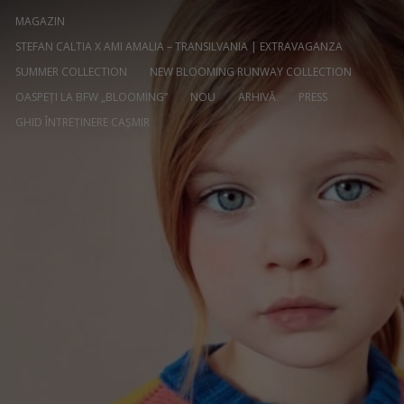
MAGAZIN
STEFAN CALTIA X AMI AMALIA – TRANSILVANIA | EXTRAVAGANZA
SUMMER COLLECTION
NEW BLOOMING RUNWAY COLLECTION
OASPEȚI LA BFW „BLOOMING”
NOU
ARHIVĂ
PRESS
GHID ÎNTREȚINERE CAȘMIR