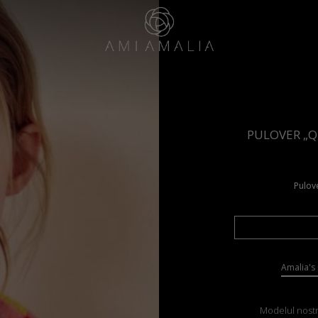
PULOVER „Q
Pulove
Amalia's 
Modelul nostru