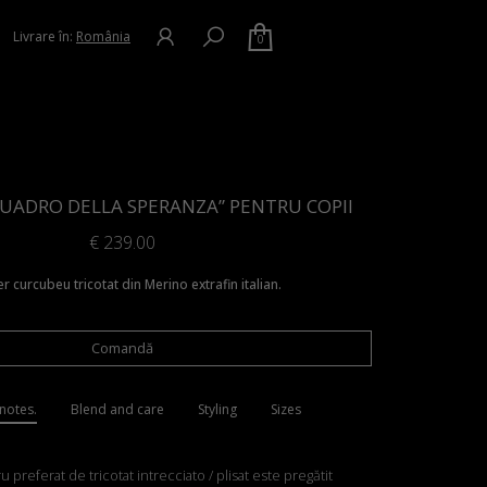
Livrare în:
România
0
UADRO DELLA SPERANZA” PENTRU COPII
€
239.00
r curcubeu tricotat din Merino extrafin italian.
Comandă
notes.
Blend and care
Styling
Sizes
 preferat de tricotat intrecciato / plisat este pregătit