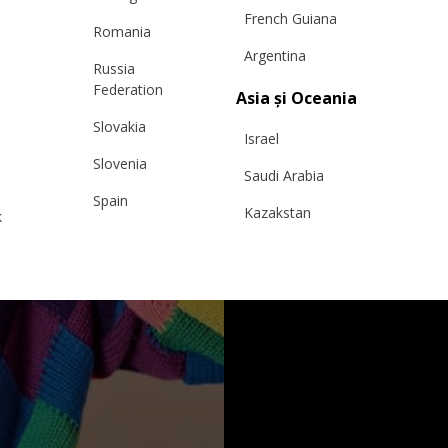
French Guiana
Romania
Argentina
Russia
Federation
Asia și Oceania
Slovakia
Israel
Slovenia
Saudi Arabia
Spain
Kazakstan
k
Sweden
Malaysia
Switzerland
Taiwan
Ukraine
Hong Kong
United Kingdom
China
y
Japan
Singapore