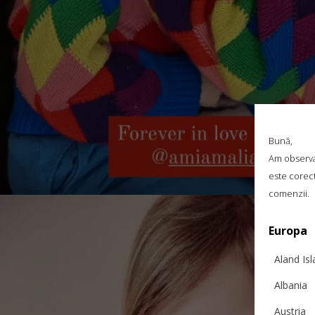
Bună,
Am observat
este corect
comenzii.
Europa
Aland Is
Albania
Austria