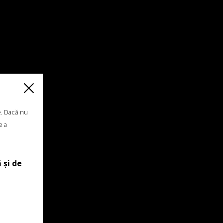
e. Dacă nu
e a
 și de