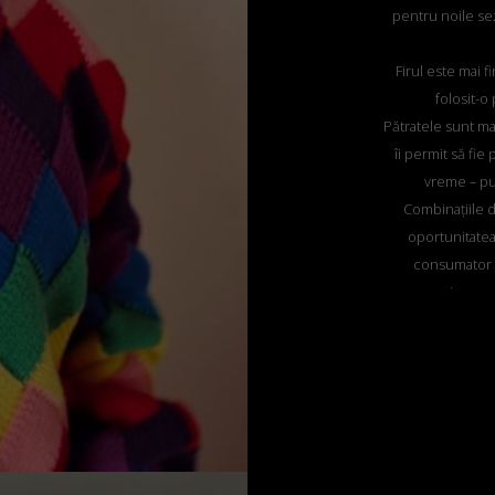
pentru noile se
Firul este mai f
folosit-o
Pătratele sunt mai
îi permit să fie
vreme – pur
Combinațiile d
oportunitatea
consumator c
concepeți propriu
să fie ace