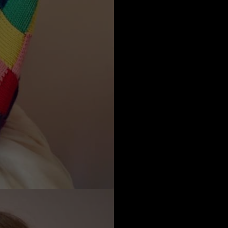
Qatar
a
Australia
urg
nds