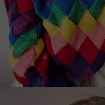
Lithuani
Luxembo
Netherla