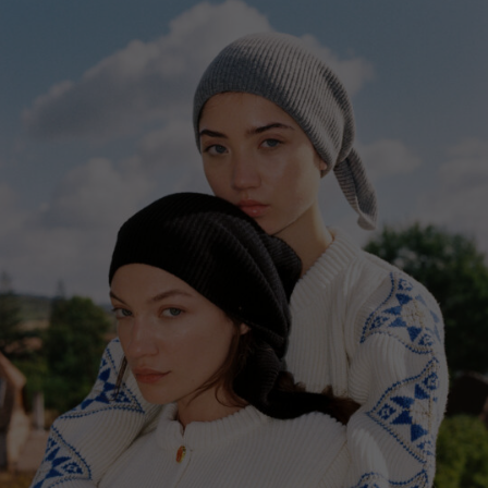
Norway
Poland
Portugal
Romania
Russia Federation
Slovakia
Slovenia
Spain
Sweden
Switzerland
Ukraine
United Kingdom