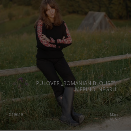
PULOVER „ROMANIAN BLOUSE”,
MERINO, NEGRU
€
193.19
Mărimi:
L, M, S, XS