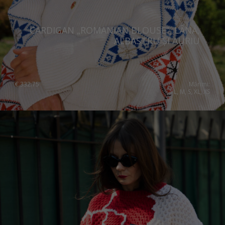
CARDIGAN „ROMANIAN BLOUSE”, LÂNĂ,
ALBASTRU ȘI AURIU
€
332.75
Mărimi:
L, M, S, XL, XS