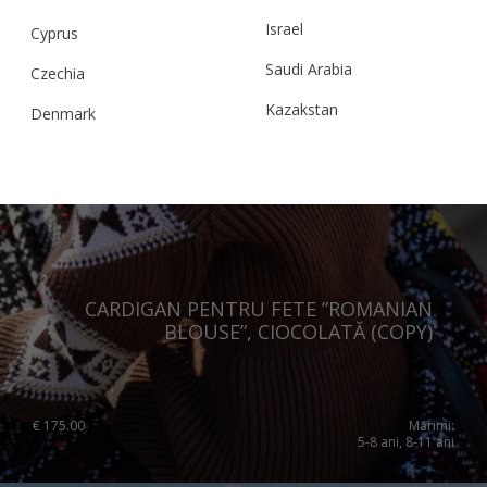
Israel
Cyprus
Saudi Arabia
Czechia
Kazakstan
Denmark
Malaysia
Estonia
Taiwan
Finland
Hong Kong
France
China
Germany
CARDIGAN PENTRU FETE ”ROMANIAN
Japan
Ireland
BLOUSE”, CIOCOLATĂ (COPY)
Singapore
Italy
Qatar
Lithuania
€
175.00
Mărimi:
Australia
Luxembourg
5-8 ani, 8-11 ani
Netherlands