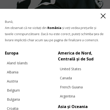
CARDIGAN „ROMANIAN BLOUSE”, LÂNĂ,
NEGRU ȘI AURIU
Bună,
Am observat că ne vizitați din
România
și veți vedea prețurile și
taxele corespunzătoare. Dacă nu este corect, puteți schimba țara de
livrare implicită chiar acum sau pe pagina de finalizare a comenzii.
€
332.75
Mărimi:
L, M, S, XL, XS
Europa
America de Nord,
Centrală și de Sud
Aland Islands
United States
Albania
Canada
Austria
French Guiana
Belgium
Argentina
Bulgaria
Asia și Oceania
Croatia