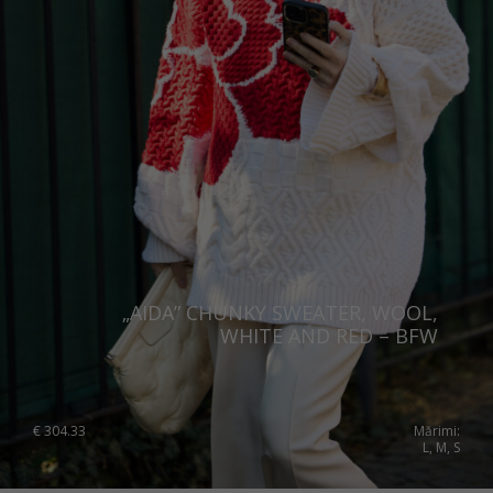
„AIDA” CHUNKY SWEATER, WOOL,
WHITE AND RED – BFW
€
304.33
Mărimi:
L, M, S