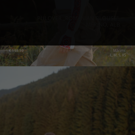
PULOVER „ROMANIAN BLOUSE”,
MERINO, ALB
€
193.19
Mărimi:
L, M, S, XS