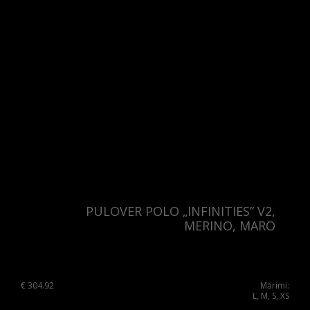
PULOVER POLO „INFINITIES” V2,
MERINO, MARO
€
304.92
Mărimi:
L, M, S, XS