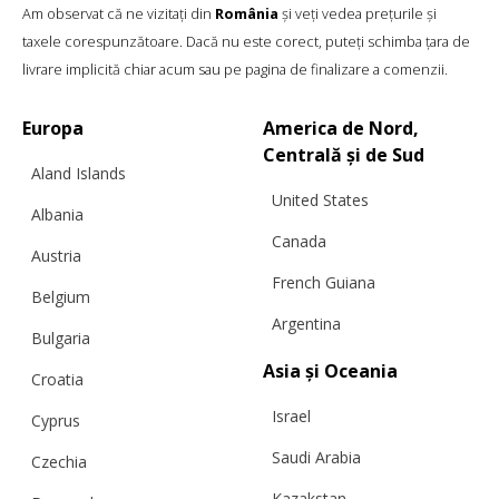
Am observat că ne vizitați din
România
și veți vedea prețurile și
taxele corespunzătoare. Dacă nu este corect, puteți schimba țara de
livrare implicită chiar acum sau pe pagina de finalizare a comenzii.
Europa
America de Nord,
Centrală și de Sud
Aland Islands
United States
Albania
Canada
Austria
French Guiana
Belgium
Argentina
PULOVER CU BUCĂȚI „SQUARE BIG”, ALB
Bulgaria
ORGANIC
Asia și Oceania
Croatia
Israel
Cyprus
Saudi Arabia
€
335.55
Mărimi:
Czechia
L, M, S, XS
Kazakstan