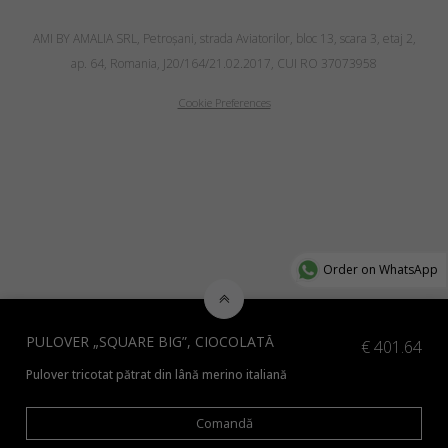
AMI BY AMALIA SRL, Petroşani, strada Aviatorilor, bloc 13, scara 3, etaj 2,
ap. 64, Romania, J20/164/21.02.2017, CUI RO 37073958
Cookie Preferences
Order on WhatsApp
PULOVER „SQUARE BIG”, CIOCOLATĂ
€
401.64
Pulover tricotat pătrat din lână merino italiană
*Disponibil în mai multe culori, contactați-ne la info@amiamalia.com
Comandă