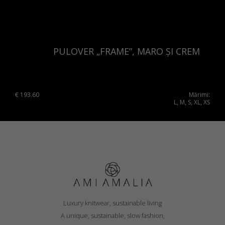
PULOVER „FRAME”, MARO ȘI CREM
€
193.60
Mărimi:
L, M, S, XL, XS
Luxury knitwear, sustainable living
A unique, sustainable, slow fashion,