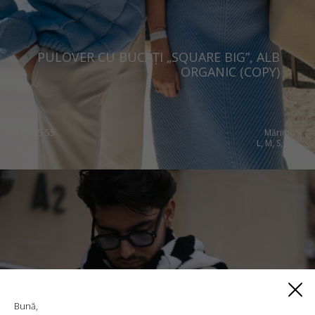
PULOVER CU BUCĂȚI „SQUARE BIG”, ALB
ORGANIC (COPY)
€
335.55
Mărimi:
L, M, S, XS
Bună,