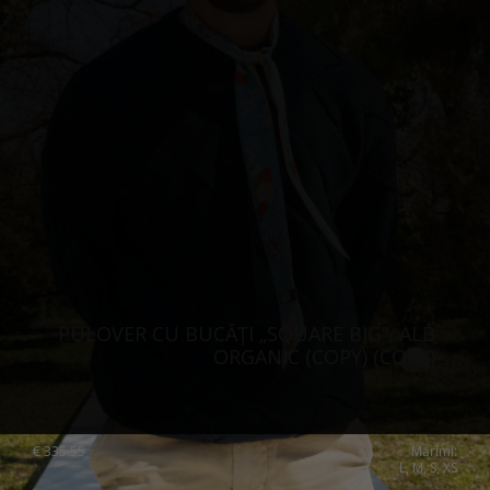
PULOVER CU BUCĂȚI „SQUARE BIG”, ALB
ORGANIC (COPY) (COPY)
€
335.55
Mărimi:
L, M, S, XS