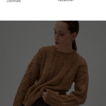
Denmark
Malaysia
Estonia
Taiwan
Finland
Hong Kong
France
China
Germany
Japan
Ireland
Singapore
Italy
Qatar
Lithuania
Australia
Luxembourg
Netherlands
Norway
Poland
Portugal