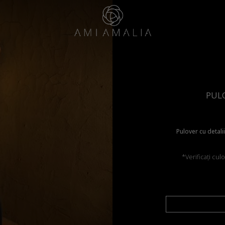
PULO
Pulover cu detali
*Verificați cul