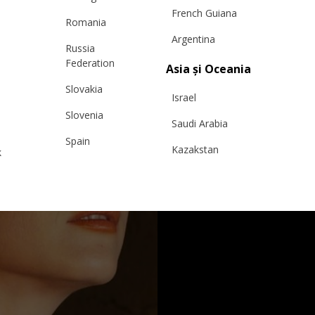
French Guiana
Romania
Argentina
Russia
Federation
Asia și Oceania
Slovakia
Israel
Slovenia
Saudi Arabia
Spain
Kazakstan
k
Sweden
Malaysia
Switzerland
Taiwan
Ukraine
Hong Kong
United Kingdom
China
y
Japan
Singapore