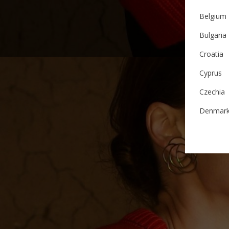
Belgium
Bulgaria
Croatia
Cyprus
Czechia
Denmar
Estonia
Finland
France
German
Ireland
Italy