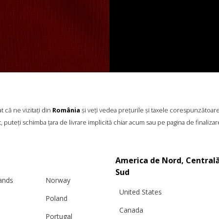
 că ne vizitați din
România
și veți vedea prețurile și taxele corespunzătoar
, puteți schimba țara de livrare implicită chiar acum sau pe pagina de finalizar
America de Nord, Centrală
Sud
lands
Norway
United States
Poland
Canada
Portugal