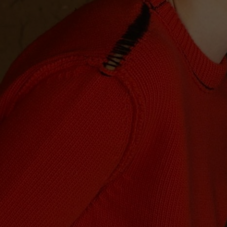
Lithuani
Luxembo
Netherla