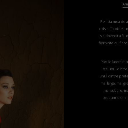
Ama
Pe lista mea de a
existat întotdeau
s-a dovedit a fi 
fierbinte cu fir 
Părțile laterale 
Este unul dintre
unul dintre prefe
mai largă, mai gr
mai subțire, ma
precum și din m
pentru care vom
vicun