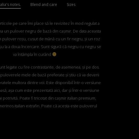
lia's notes.
Blend and care
Sizes
rticole pe care îmi place să le revizitez în mod regulat a
na un pulover negru de bază din cașmir. De data aceasta
un pulover roșu, cusut de mână cu un fir negru, și un roz
roșu la a doua încercare. Sunt sigură că negru cu negru se
va întâmpla în curând
sunt legate cu fire contrastante, de asemenea, și pe dos.
 puloverele mele de bază preferate și știu că va deveni
ratele multora dintre voi. Este disponibil într-o versiune
oasă, așa cum este prezentată aici, dar și într-o versiune
i potrivită. Poate fi tricotat din cașmir italian premium,
erinos italian extrafin. Poate că acesta este puloverul
 accepta comenzi speciale ca prima noastră lână 100%
a, să vedem ce părere aveți și voi despre el.