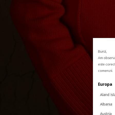
Bună,
Am observat
este corect
comenzii.
Europa
Aland Is
Albania
Austria