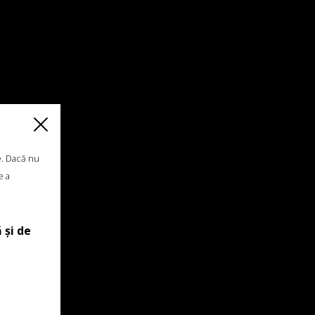
e. Dacă nu
e a
 și de