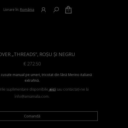
Livrare în:
România
0
VER „THREADS”, ROȘU ȘI NEGRU
€
272.50
i cusute manual pe umeri, tricotat din lână Merino italiană
extrafină.
orile suplimentare disponibile
aici
sau contactați-ne la
info@amiamalia.com.
Comandă