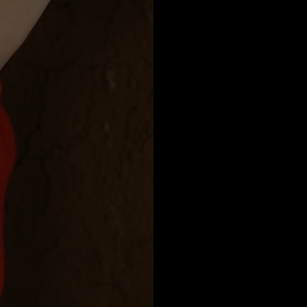
Qatar
a
Australia
urg
nds