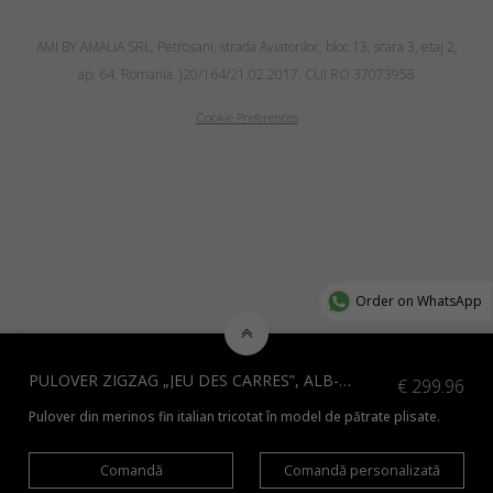
AMI BY AMALIA SRL, Petroşani, strada Aviatorilor, bloc 13, scara 3, etaj 2,
ap. 64, Romania, J20/164/21.02.2017, CUI RO 37073958
Cookie Preferences
Order on WhatsApp
PULOVER ZIGZAG „JEU DES CARRÉS”, ALB-NEGRU
€
299.96
Pulover din merinos fin italian tricotat în model de pătrate plisate.
Comandă
Comandă personalizată