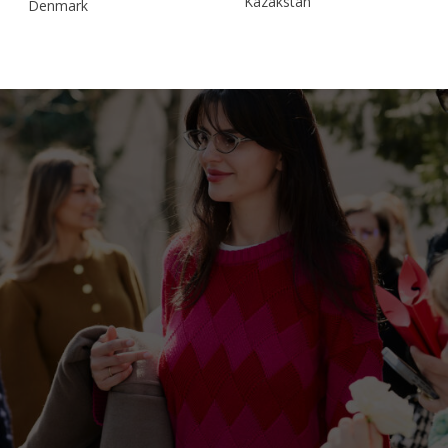
Kazakstan
Denmark
Malaysia
Estonia
Taiwan
Finland
Hong Kong
France
China
Germany
Japan
Ireland
Singapore
Italy
Qatar
Lithuania
Australia
Luxembourg
Netherlands
Norway
Poland