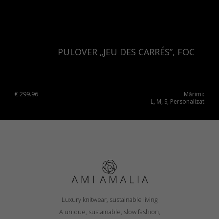
PULOVER „JEU DES CARRÉS”, FOC
€
299.96
Mărimi:
L, M, S, Personalizat
Luxury knitwear, sustainable living
A unique, sustainable, slow fashion,