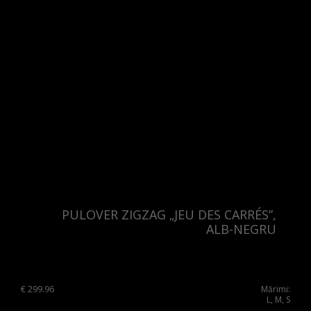
PULOVER ZIGZAG „JEU DES CARRÉS”,
ALB-NEGRU
€
299.96
Mărimi:
L, M, S