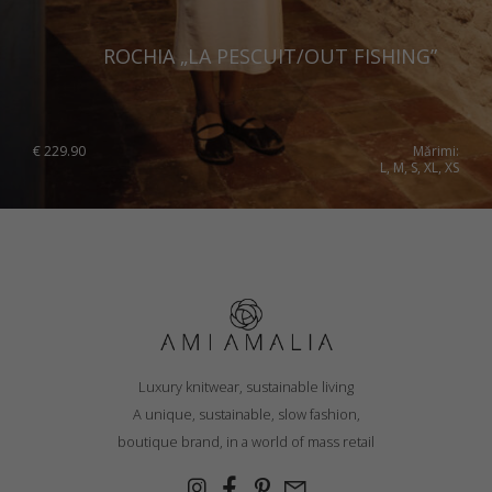
ROCHIA „LA PESCUIT/OUT FISHING”
€
229.90
Mărimi:
L, M, S, XL, XS
Luxury knitwear, sustainable living
A unique, sustainable, slow fashion,
boutique brand, in a world of mass retail