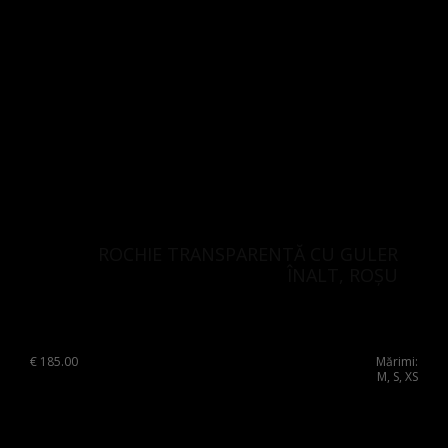
ROCHIE TRANSPARENTĂ CU GULER
ÎNALT, ROȘU
€
185.00
Mărimi:
M, S, XS