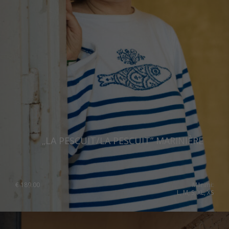
Switzerland
Ukraine
United Kingdom
„LA PESCUIT/LA PESCUIT” MARINIÈRE
€
189.00
Mărimi:
L, M, S, XL, XS