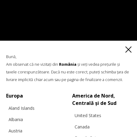
Bună,
Am observat că ne vizitați din
România
și veți vedea prețurile și
taxele corespunzătoare. Dacă nu este corect, puteți schimba țara de
ROCHIE TRICOTATĂ DE PRIMĂVARĂ,
livrare implicită chiar acum sau pe pagina de finalizare a comenzii.
SPRING SKY
Europa
America de Nord,
Centrală și de Sud
Aland Islands
€
299.96
Mărimi:
United States
L, M, S
Albania
Canada
Austria