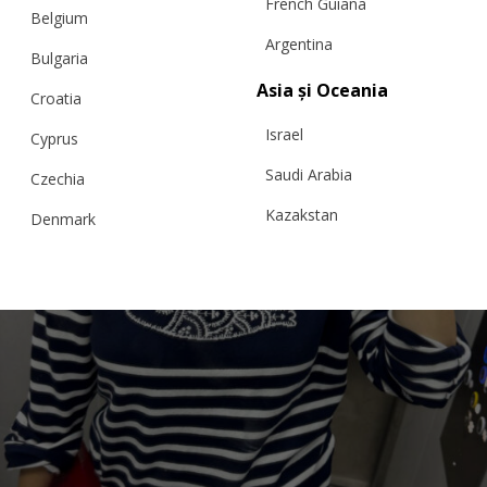
French Guiana
Belgium
Argentina
Bulgaria
Asia și Oceania
Croatia
Israel
Cyprus
Saudi Arabia
Czechia
Kazakstan
Denmark
Malaysia
Estonia
Taiwan
Finland
Hong Kong
France
China
Germany
Japan
Ireland
Singapore
Italy