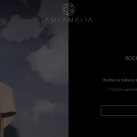
ROCH
Rochie cu mânecă sc
* Culori suplim