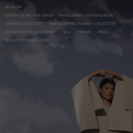
MAGAZIN
STEFAN CALTIA X AMI AMALIA – TRANSILVANIA | EXTRAVAGANZA
SUMMER COLLECTION
NEW BLOOMING RUNWAY COLLECTION
OASPEȚI LA BFW „BLOOMING”
NOU
ARHIVĂ
PRESS
GHID ÎNTREȚINERE CAȘMIR