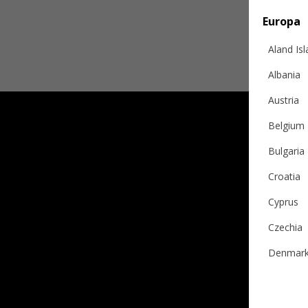
Europa
Aland Is
Albania
Austria
Belgium
Bulgaria
Croatia
Cyprus
Czechia
Denmar
Estonia
Finland