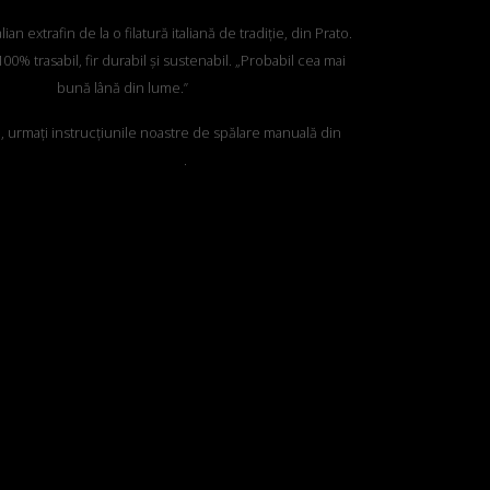
an extrafin de la o filatură italiană de tradiție, din Prato.
00% trasabil, fir durabil și sustenabil. „Probabil cea mai
bună lână din lume.”
e, urmați instrucțiunile noastre de spălare manuală din
„Ghidul de îngrijire”
.