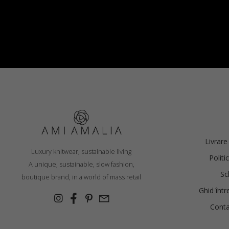
PULOVER „TO INFINITY”, LATTE
€
332.50
Livrare
Luxury knitwear, sustainable living
Politi
Mărimi:
A unique, sustainable, slow fashion,
L, S/M
Sc
boutique brand, in a world of mass retail
Ghid într
Conta