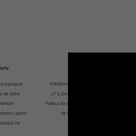
Info
Legal
 și transport
TERMENI ȘI CONDIȚII DE
ca de Retur
UTILIZARE ȘI VÂNZARE
himburi
Politica de Confidențialitate și
eținere cașmir
de Cookie-uri
ctează-ne
ANPC