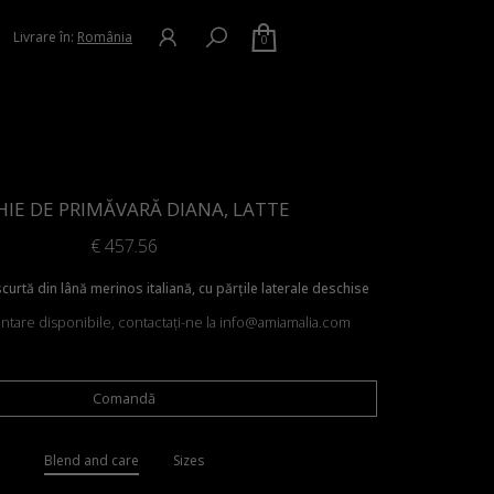
Livrare în:
România
0
IE DE PRIMĂVARĂ DIANA, LATTE
€
457.56
urtă din lână merinos italiană, cu părțile laterale deschise
entare disponibile, contactați-ne la info@amiamalia.com
Comandă
Blend and care
Sizes