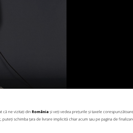
 că ne vizitați din
România
și veți vedea prețurile și taxele corespunzătoar
, puteți schimba țara de livrare implicită chiar acum sau pe pagina de finalizar