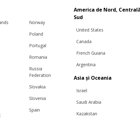
America de Nord, Centrală
PRODUSE SIMILARE
Sud
lands
Norway
United States
Poland
Canada
Portugal
French Guiana
Romania
Argentina
Russia
Federation
Asia și Oceania
Slovakia
Israel
Slovenia
Saudi Arabia
Spain
Kazakstan
k
Sweden
Malaysia
Switzerland
Taiwan