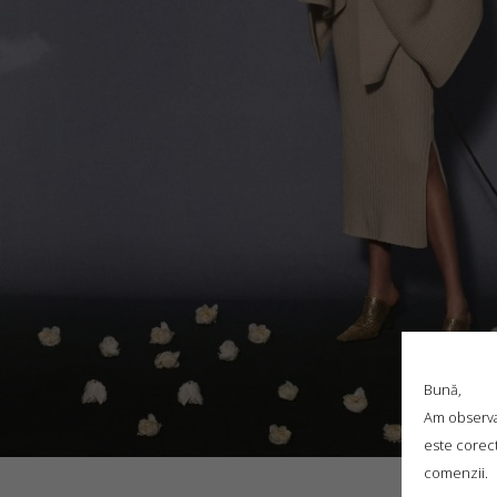
Bună,
Am observat
este corect
comenzii.