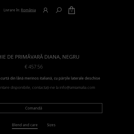
Livrare în:
România
0
IE DE PRIMĂVARĂ DIANA, NEGRU
€
457.56
urtă din lână merinos italiană, cu părțile laterale deschise
entare disponibile, contactați-ne la info@amiamalia.com
Comandă
Blend and care
Sizes