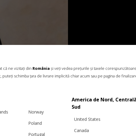
 că ne vizitați din
România
și veți vedea prețurile și taxele corespunzătoar
, puteți schimba țara de livrare implicită chiar acum sau pe pagina de finalizar
America de Nord, Centrală
Sud
lands
Norway
United States
Poland
Canada
Portugal