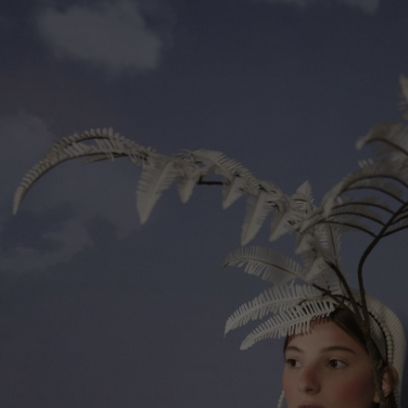
Lithuani
Luxembo
Netherla