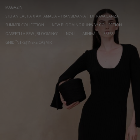
MAGAZIN
STEFAN CALTIA X AMI AMALIA – TRANSILVANIA | EXTRAVAGANZA
SUMMER COLLECTION
NEW BLOOMING RUNWAY COLLECTION
OASPEȚI LA BFW „BLOOMING”
NOU
ARHIVĂ
PRESS
GHID ÎNTREȚINERE CAȘMIR