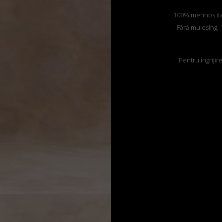
100% merinos itali
Fără mulesing, 1
Pentru îngrijir