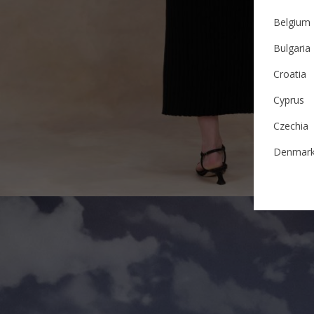
Belgium
Bulgaria
Croatia
Cyprus
Czechia
Denmar
Estonia
Finland
France
German
Ireland
Italy