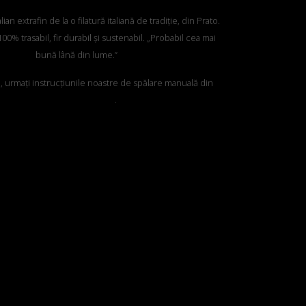
an extrafin de la o filatură italiană de tradiție, din Prato.
00% trasabil, fir durabil și sustenabil. „Probabil cea mai
bună lână din lume.”
e, urmați instrucțiunile noastre de spălare manuală din
„Ghidul de îngrijire”
.