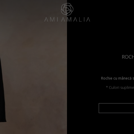
ROCH
Rochie cu mânecă sc
* Culori suplim