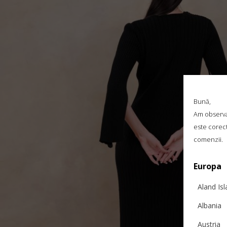
Bună,
Am observat
este corect
comenzii.
Europa
Aland Is
Albania
Austria