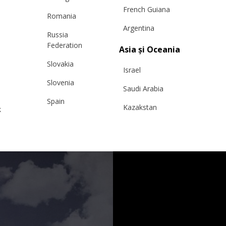
French Guiana
Romania
Argentina
Russia
Federation
Asia și Oceania
Slovakia
Israel
Slovenia
Saudi Arabia
Spain
Kazakstan
k
Sweden
Malaysia
Switzerland
Taiwan
Ukraine
Hong Kong
United Kingdom
China
y
Japan
Singapore