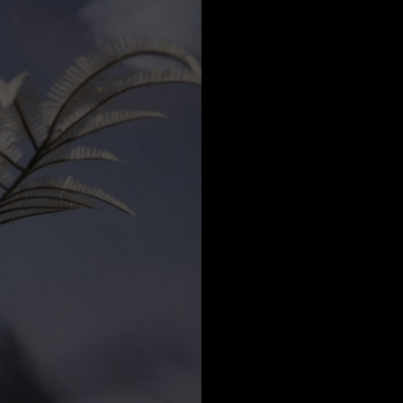
Qatar
a
Australia
urg
nds