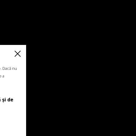
e. Dacă nu
e a
 și de