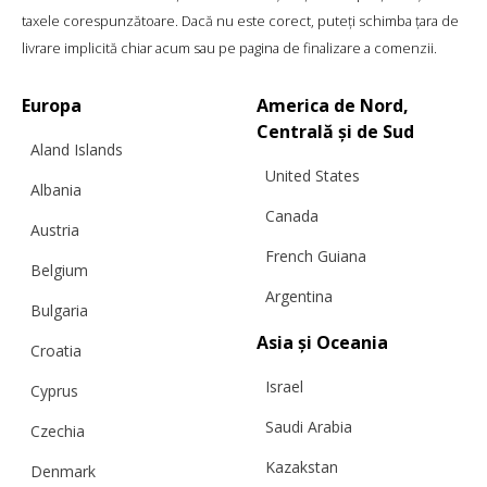
taxele corespunzătoare. Dacă nu este corect, puteți schimba țara de
livrare implicită chiar acum sau pe pagina de finalizare a comenzii.
Europa
America de Nord,
Centrală și de Sud
Aland Islands
United States
Albania
Canada
Austria
French Guiana
Belgium
ROCHIE DE PRIMĂVARĂ DIANA, ICE
Argentina
Bulgaria
LATTE
Asia și Oceania
Croatia
Israel
Cyprus
€
457.56
Mărimi:
Saudi Arabia
L, M, S
Czechia
Kazakstan
Denmark