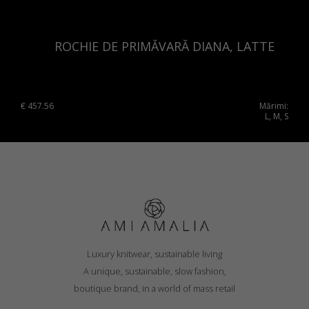
Romania
Russia Federation
ROCHIE DE PRIMĂVARĂ DIANA, LATTE
Slovakia
Slovenia
€
457.56
Mărimi:
Spain
L, M, S
Sweden
Switzerland
Ukraine
United Kingdom
Luxury knitwear, sustainable living
A unique, sustainable, slow fashion,
boutique brand, in a world of mass retail