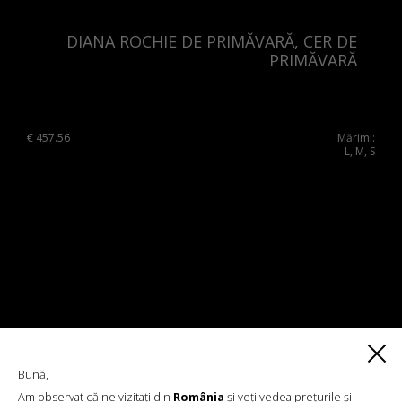
DIANA ROCHIE DE PRIMĂVARĂ, CER DE
PRIMĂVARĂ
€
457.56
Mărimi:
L, M, S
Bună,
Am observat că ne vizitați din
România
și veți vedea prețurile și