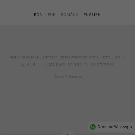
RON
|
EUR
ROMÂNĂ
|
ENGLISH
AMI BY AMALIA SRL, Petroşani, strada Aviatorilor, bloc 13, scara 3, etaj 2,
ap. 64, Romania, J20/164/21.02.2017, CUI RO 37073958
Cookie Preferences
Order on WhatsApp