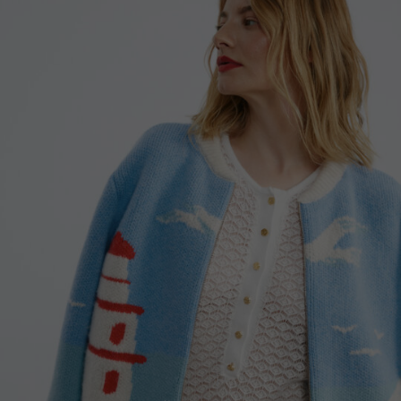
Norway
Poland
Portugal
Romania
Russia Federation
Slovakia
Slovenia
Spain
Sweden
Switzerland
Ukraine
United Kingdom