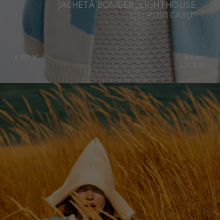
JACHETĂ BOMBER „LIGHTHOUSE
POSTCARD”
€
450.00
Mărimi:
L, M, S, XS