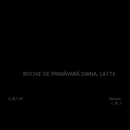
ROCHIE DE PRIMĂVARĂ DIANA, LATTE
€
457.56
Mărimi:
L, M, S