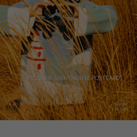
PULOVER „LIGHTHOUSE POSTCARD”
€
421.97
Mărimi:
L, M, S, XS