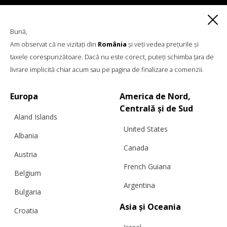
ROCHIE DE PRIMĂVARĂ DIANA, NEGRU
Bună,
Am observat că ne vizitați din
România
și veți vedea prețurile și
taxele corespunzătoare. Dacă nu este corect, puteți schimba țara de
€
457.56
Mărimi:
L, M, S
livrare implicită chiar acum sau pe pagina de finalizare a comenzii.
Europa
America de Nord,
Centrală și de Sud
Aland Islands
United States
Albania
Canada
Austria
French Guiana
Belgium
Argentina
Bulgaria
Asia și Oceania
Croatia