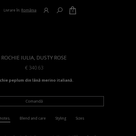
Livrare în:
România
0
ROCHIE IULIA, DUSTY ROSE
€
340.63
chie peplum din lână merino italiană.
Comandă
notes.
Blend and care
Styling
Sizes