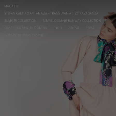
MAGAZIN
STEFAN CALTIA X AMI AMALIA – TRANSILVANIA | EXTRAVAGANZA
SUMMER COLLECTION
NEW BLOOMING RUNWAY COLLECTION
OASPEȚI LA BFW „BLOOMING”
NOU
ARHIVĂ
PRESS
GHID ÎNTREȚINERE CAȘMIR