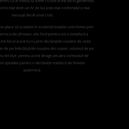
ntru că ar trebui să avem cu toții acest stil în garderoba
l tricotat dintr-un fir de lux este mai confortabil și mai
senzual decât unul croit.
ne place să scoatem în evidență brațele unei femei prin
rnice/de afirmare, ele fiind pentru noi o metaforă a
ii. Am făcut acest lucru prin declarațiile noastre de zeiță
ile de pe îmbrățișările noastre din cașmir, volumul de pe
ru Art Dye. pentru acest design am ales contrastul de
inii spiralate pentru o declarație estetică de femeie
puternică.
 rochie: pentru că sunt atât de diferite!
Pur și simplu
e între versatilitatea topului și efectul wow, fluiditatea
rochiei. Ambele trebuie să fie experimentate