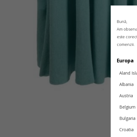
Bună,
Am observat
este corect
comenzii.
Europa
Aland Is
Albania
Austria
Belgium
Bulgaria
Croatia