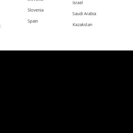
Israel
Slovenia
Saudi Arabia
Spain
Kazakstan
k
Sweden
Malaysia
Switzerland
Taiwan
Ukraine
Hong Kong
United Kingdom
China
y
Japan
Singapore
Qatar
a
Australia
urg
nds