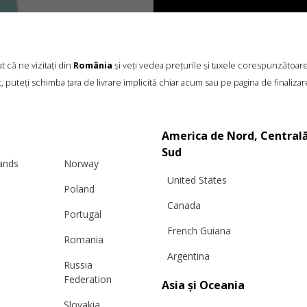
 că ne vizitați din
România
și veți vedea prețurile și taxele corespunzătoar
, puteți schimba țara de livrare implicită chiar acum sau pe pagina de finalizar
America de Nord, Centrală
Sud
lands
Norway
United States
Poland
Canada
Portugal
French Guiana
Romania
Argentina
PRODUSE SIMILARE
Russia
Federation
Asia și Oceania
Slovakia