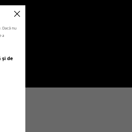
e. Dacă nu
e a
 și de