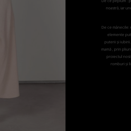
De ce peplum : pe
noastră, iar unu
De ce mânecile: 
elemente pute
puterii și iubir
mamă , prin pliur
proiectul nost
romburi și l
De ce un top și o
nu am putut aleg
magică a 