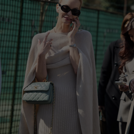
France
German
€
238.94
Ireland
Italy
Lithuani
Luxembo
Netherla