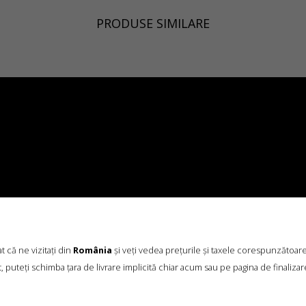
PRODUSE SIMILARE
 că ne vizitați din
România
și veți vedea prețurile și taxele corespunzătoar
, puteți schimba țara de livrare implicită chiar acum sau pe pagina de finalizar