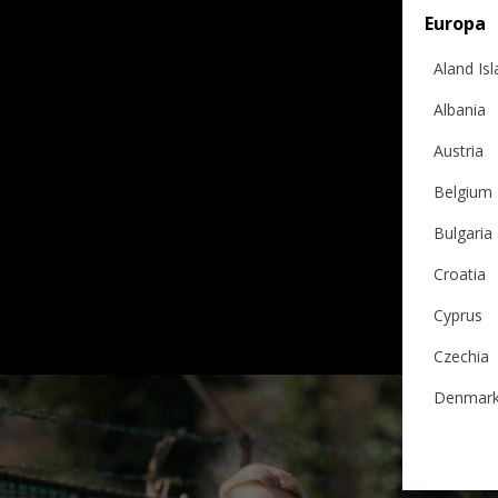
Europa
Aland Is
Albania
Austria
Belgium
Bulgaria
Croatia
Cyprus
Czechia
Denmar
Estonia
VESTĂ PONCHO, SILL
Finland