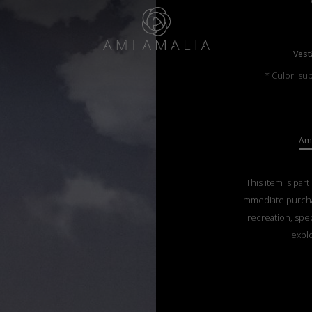
Vest
* Culori su
Ama
This item is part
immediate purch
recreation, spec
explo