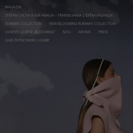
MAGAZIN
STEFAN CALTIA X AMI AMALIA – TRANSILVANIA | EXTRAVAGANZA
SUMMER COLLECTION
NEW BLOOMING RUNWAY COLLECTION
OASPEȚI LA BFW „BLOOMING”
NOU
ARHIVĂ
PRESS
GHID ÎNTREȚINERE CAȘMIR