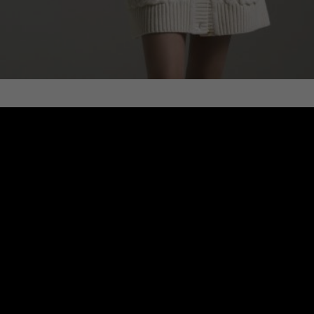
ȘAL CU GAROAFE ROȘII
€
145.20
Mărimi:
O mărime