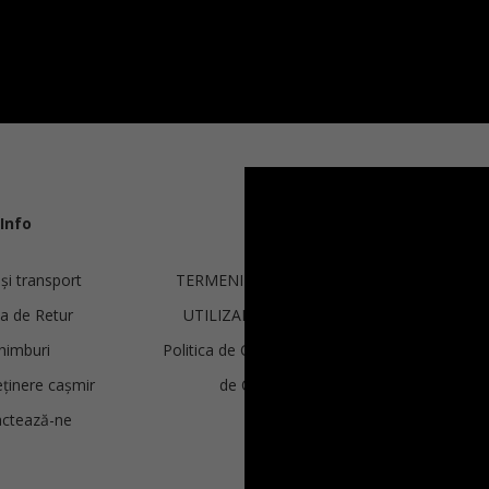
PELERINĂ CU ȘAL TRICOTATĂ
Info
Legal
 și transport
TERMENI ȘI CONDIȚII DE
€
250.00
ca de Retur
UTILIZARE ȘI VÂNZARE
Mărimi:
O mărime
himburi
Politica de Confidențialitate și
eținere cașmir
de Cookie-uri
ctează-ne
ANPC