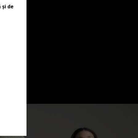
 și de
VESTĂ PONCHO, ROZ PUDRĂ