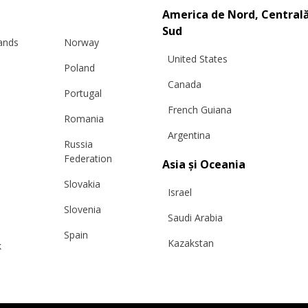
America de Nord, Centrală
Sud
lands
Norway
United States
Poland
Canada
Portugal
French Guiana
Romania
Argentina
Russia
Federation
Asia și Oceania
Slovakia
Israel
Slovenia
Saudi Arabia
Spain
Kazakstan
k
Sweden
Malaysia
Switzerland
VESTĂ PONCHO, ROȘU
Taiwan