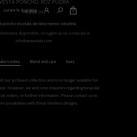
VESTĂ PONCHO, ROZ PUDRĂ
Livrare în:
România
€
238.94
0
ă poncho tricotată din lână merino extrafină.
plimentare disponibile, vă rugăm să ne contactați la
info@amiamalia.com.
lia's notes.
Blend and care
Sizes
 of our archived collection and is no longer available for
ase. However, we welcome inquiries regarding bespoke
ial orders, or further information. Please contact us to
re possibilities with these timeless designs.