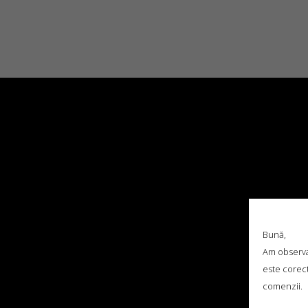
Bună,
Am observat
este corect
comenzii.