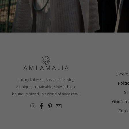
ȘAL PONCHO, ALBASTRU CER (COPY)
€
228.78
Livrare
Luxury knitwear, sustainable living
Politi
Mărimi:
A unique, sustainable, slow fashion,
O mărime
Sc
boutique brand, in a world of mass retail
Ghid într
Conta