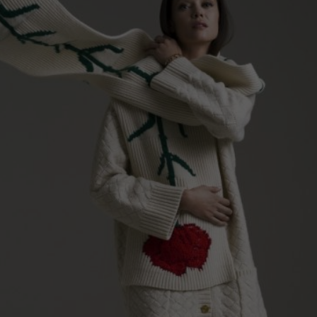
€
238.94